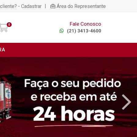
|
cliente? - Cadastrar
Área do Representante
Fale Conosco
0
(21) 3413-4600
RA