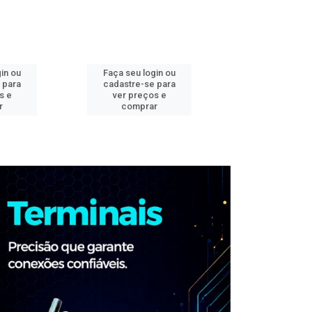
in ou
Faça seu login ou
Faça seu log
 para
cadastre-se para
cadastre-se 
s e
ver preços e
ver preços
r
comprar
comprar