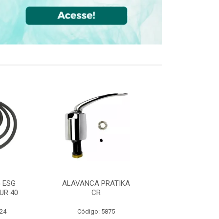
 ESG
ALAVANCA PRATIKA
JOELHO 90 FF
UR 40
CR
CPVC DN22
524
Código: 5875
Código: 36