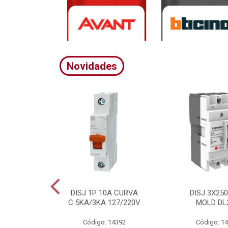
Novidades
A CURVA
DISJ 1P 10A CURVA
DISJ 3X25
20/380V
C 5KA/3KA 127/220V
MOLD DL
4395
Código: 14392
Código: 1