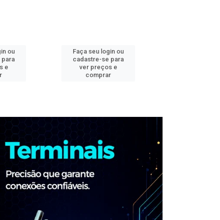
in ou
Faça seu login ou
Faça seu log
 para
cadastre-se para
cadastre-se 
s e
ver preços e
ver preços
r
comprar
comprar