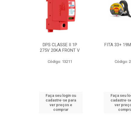
BE 18W
DPS CLASSE II 1P
FITA 33+ 19
 T8 BIV
275V 20KA FRONT V
7631
Código: 13211
Código: 
ogin ou
Faça seu login ou
Faça seu lo
e para
cadastre-se para
cadastre-s
os e
ver preços e
ver preç
ar
comprar
compr