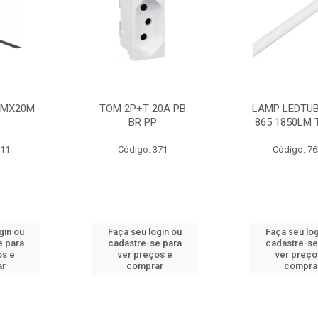
MMX20M
TOM 2P+T 20A PB
LAMP LEDTUB
BR PP
865 1850LM 
211
Código: 371
Código: 7
gin ou
Faça seu login ou
Faça seu log
e para
cadastre-se para
cadastre-se
os e
ver preços e
ver preço
ar
comprar
compra