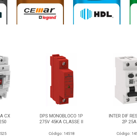
0A CX
DPS MONOBLOCO 1P
INTER DIF RE
250
275V 45KA CLASSE II
2P 25A
4525
Código: 14518
Código: 14