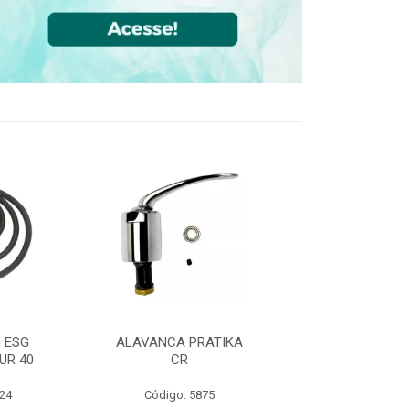
 ESG
ALAVANCA PRATIKA
JOELHO 90 FF
UR 40
CR
CPVC DN22
524
Código: 5875
Código: 36