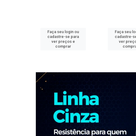
ogin ou
Faça seu login ou
Faça seu lo
e para
cadastre-se para
cadastre-s
os e
ver preços e
ver preç
ar
comprar
compr