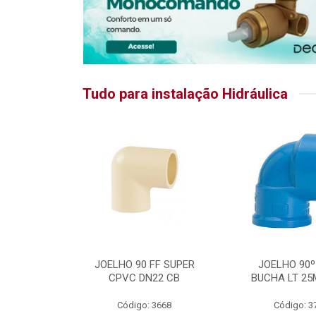
Tudo para instalação Hidráulica
RATIKA
JOELHO 90 FF SUPER
JOELHO 90º
CPVC DN22 CB
BUCHA LT 25
5875
Código: 3668
Código: 3