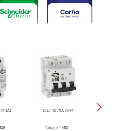
SIDUAL
DISJ 3X20A SHB
DISJ 2X20A
508
Código: 14501
Código: 144