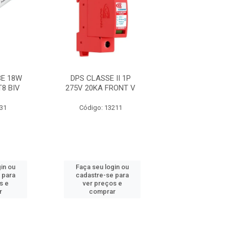
E 18W
DPS CLASSE II 1P
FITA 33+ 19M
T8 BIV
275V 20KA FRONT V
631
Código: 13211
Código: 21
in ou
Faça seu login ou
Faça seu log
 para
cadastre-se para
cadastre-se 
s e
ver preços e
ver preços
r
comprar
comprar