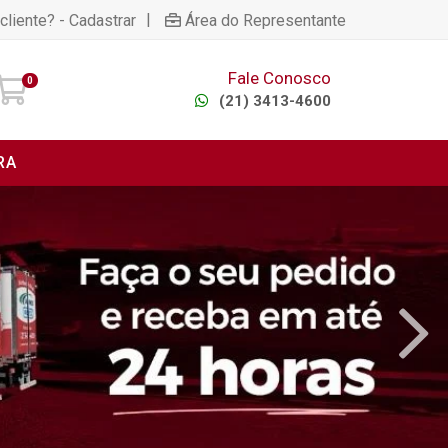
|
cliente? - Cadastrar
Área do Representante
Fale Conosco
0
(21) 3413-4600
RA