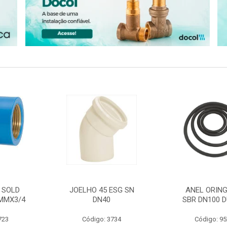
 SOLD
JOELHO 45 ESG SN
ANEL ORING
MMX3/4
DN40
SBR DN100 D
723
Código: 3734
Código: 9