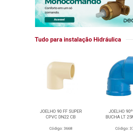
Tudo para instalação Hidráulica
RATIKA
JOELHO 90 FF SUPER
JOELHO 90º
CPVC DN22 CB
BUCHA LT 25
5875
Código: 3668
Código: 3