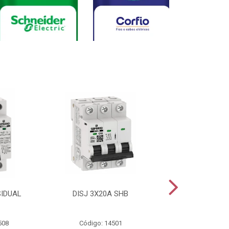
SIDUAL
DISJ 3X20A SHB
DISJ 2X20A
508
Código: 14501
Código: 144