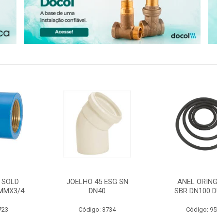
 SOLD
JOELHO 45 ESG SN
ANEL ORING
MMX3/4
DN40
SBR DN100 D
723
Código: 3734
Código: 9