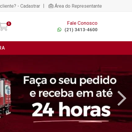
|
cliente? - Cadastrar
Área do Representante
Fale Conosco
0
(21) 3413-4600
RA