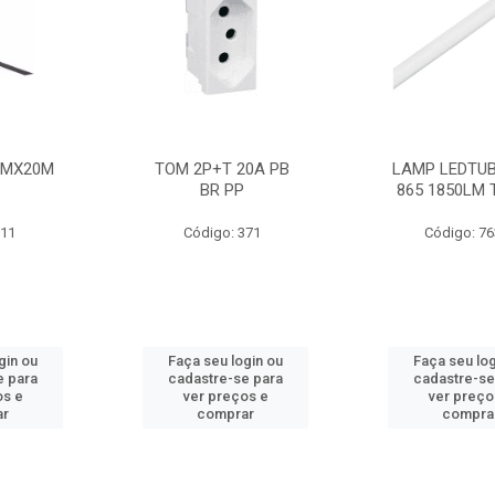
MMX20M
TOM 2P+T 20A PB
LAMP LEDTUB
BR PP
865 1850LM 
211
Código: 371
Código: 7
gin ou
Faça seu login ou
Faça seu log
e para
cadastre-se para
cadastre-se
os e
ver preços e
ver preço
ar
comprar
compra