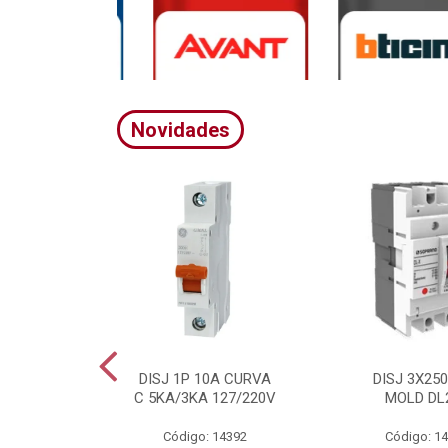
Novidades
A CURVA
DISJ 1P 10A CURVA
DISJ 3X25
20/380V
C 5KA/3KA 127/220V
MOLD DL
4395
Código: 14392
Código: 1