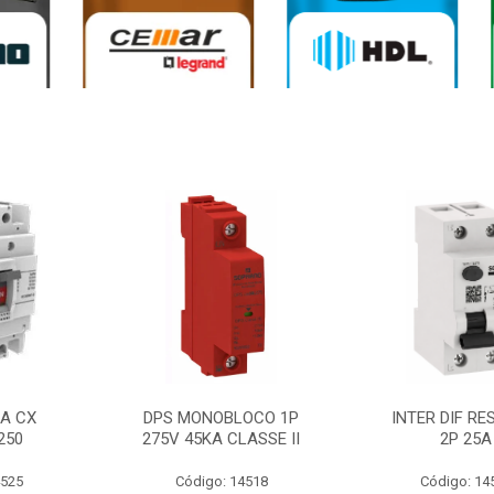
0A CX
DPS MONOBLOCO 1P
INTER DIF RE
250
275V 45KA CLASSE II
2P 25A
4525
Código: 14518
Código: 14