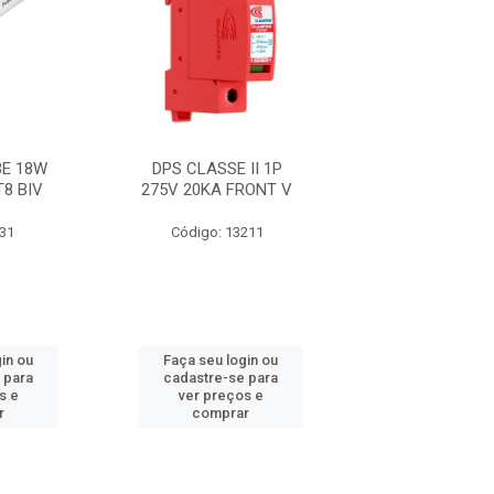
E 18W
DPS CLASSE II 1P
FITA 33+ 19M
T8 BIV
275V 20KA FRONT V
631
Código: 13211
Código: 21
in ou
Faça seu login ou
Faça seu log
 para
cadastre-se para
cadastre-se 
s e
ver preços e
ver preços
r
comprar
comprar