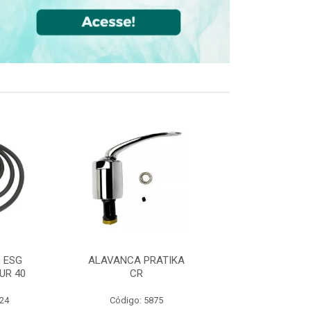
 ESG
ALAVANCA PRATIKA
JOELHO 90 FF
UR 40
CR
CPVC DN22
524
Código: 5875
Código: 36