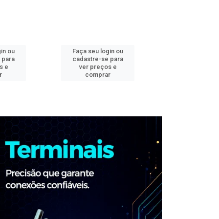
in ou
Faça seu login ou
Faça seu log
 para
cadastre-se para
cadastre-se 
s e
ver preços e
ver preços
r
comprar
comprar