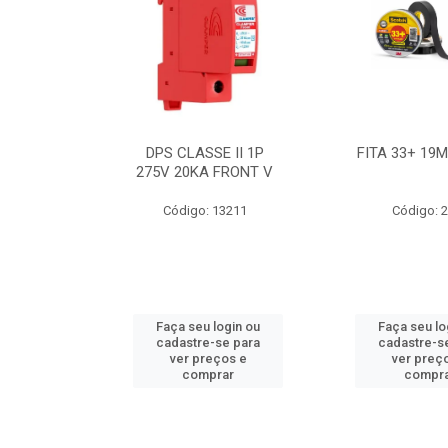
BE 18W
DPS CLASSE II 1P
FITA 33+ 19
 T8 BIV
275V 20KA FRONT V
7631
Código: 13211
Código: 
ogin ou
Faça seu login ou
Faça seu lo
e para
cadastre-se para
cadastre-s
os e
ver preços e
ver preç
ar
comprar
compr