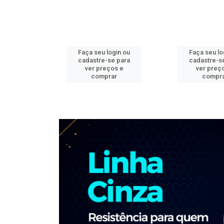
ogin ou
Faça seu login ou
Faça seu lo
e para
cadastre-se para
cadastre-s
os e
ver preços e
ver preç
ar
comprar
compr