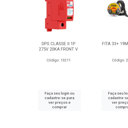
BE 18W
DPS CLASSE II 1P
FITA 33+ 19
 T8 BIV
275V 20KA FRONT V
7631
Código: 13211
Código: 
ogin ou
Faça seu login ou
Faça seu lo
e para
cadastre-se para
cadastre-s
os e
ver preços e
ver preç
ar
comprar
compr