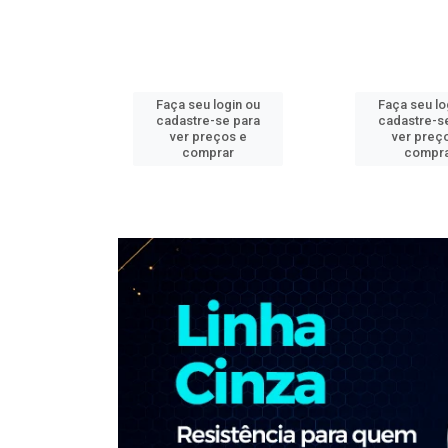
ogin ou
Faça seu login ou
Faça seu lo
e para
cadastre-se para
cadastre-s
os e
ver preços e
ver preç
ar
comprar
compr