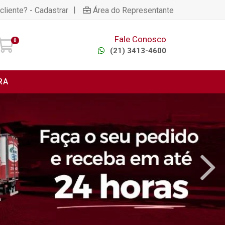
|
cliente? - Cadastrar
Área do Representante
Fale Conosco
0
(21) 3413-4600
RA