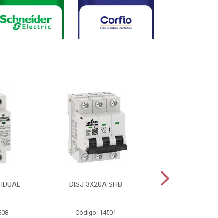
SIDUAL
DISJ 3X20A SHB
DISJ 2X20A
508
Código: 14501
Código: 144