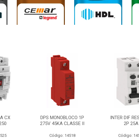
0A CX
DPS MONOBLOCO 1P
INTER DIF RE
250
275V 45KA CLASSE II
2P 25A
4525
Código: 14518
Código: 14