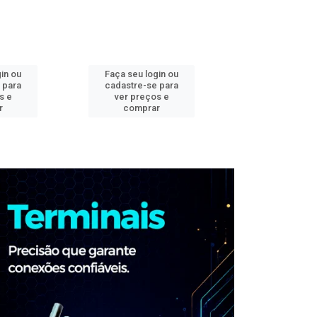
in ou
Faça seu login ou
Faça seu log
 para
cadastre-se para
cadastre-se 
s e
ver preços e
ver preços
r
comprar
comprar