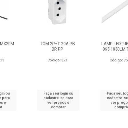
MMX20M
TOM 2P+T 20A PB
LAMP LEDTUB
BR PP
865 1850LM 
211
Código: 371
Código: 7
gin ou
Faça seu login ou
Faça seu log
e para
cadastre-se para
cadastre-se
os e
ver preços e
ver preço
ar
comprar
compra