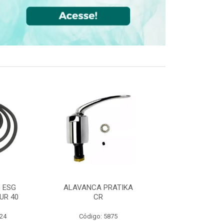
 ESG
ALAVANCA PRATIKA
JOELHO 90 FF
UR 40
CR
CPVC DN22
524
Código: 5875
Código: 36