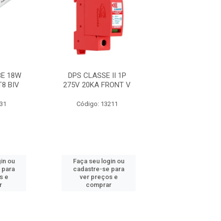
E 18W
DPS CLASSE II 1P
FITA 33+ 19M
T8 BIV
275V 20KA FRONT V
631
Código: 13211
Código: 21
in ou
Faça seu login ou
Faça seu log
 para
cadastre-se para
cadastre-se 
s e
ver preços e
ver preços
r
comprar
comprar