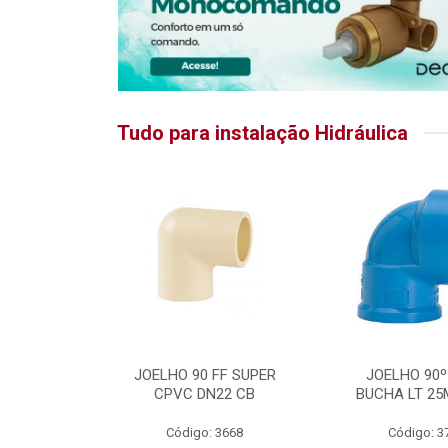
Tudo para instalação Hidráulica
RATIKA
JOELHO 90 FF SUPER
JOELHO 90º
CPVC DN22 CB
BUCHA LT 25
5875
Código: 3668
Código: 3