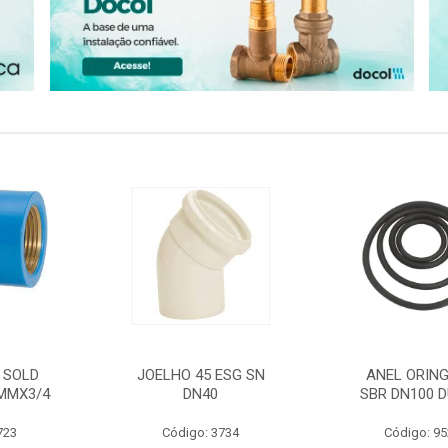
 SOLD
JOELHO 45 ESG SN
ANEL ORING
MMX3/4
DN40
SBR DN100 D
723
Código: 3734
Código: 9