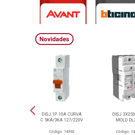
Novidades
A CURVA
DISJ 1P 10A CURVA
DISJ 3X25
20/380V
C 5KA/3KA 127/220V
MOLD DL
4395
Código: 14392
Código: 1