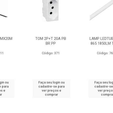
MMX20M
TOM 2P+T 20A PB
LAMP LEDTUB
BR PP
865 1850LM 
211
Código: 371
Código: 7
gin ou
Faça seu login ou
Faça seu log
e para
cadastre-se para
cadastre-se
os e
ver preços e
ver preço
ar
comprar
compra