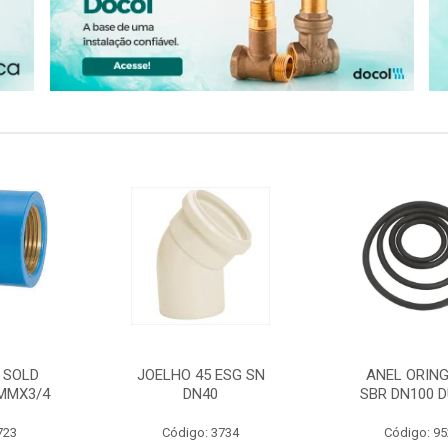
 SOLD
JOELHO 45 ESG SN
ANEL ORING
MMX3/4
DN40
SBR DN100 D
723
Código: 3734
Código: 9