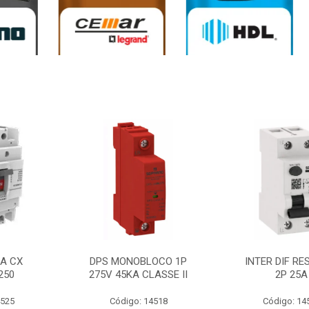
0A CX
DPS MONOBLOCO 1P
INTER DIF RE
250
275V 45KA CLASSE II
2P 25A
4525
Código: 14518
Código: 14