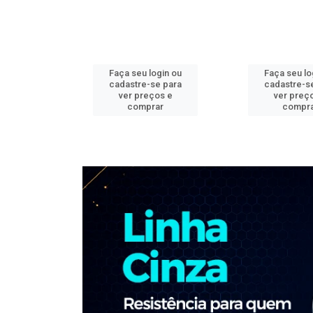
ogin ou
Faça seu login ou
Faça seu lo
e para
cadastre-se para
cadastre-s
os e
ver preços e
ver preç
ar
comprar
compr