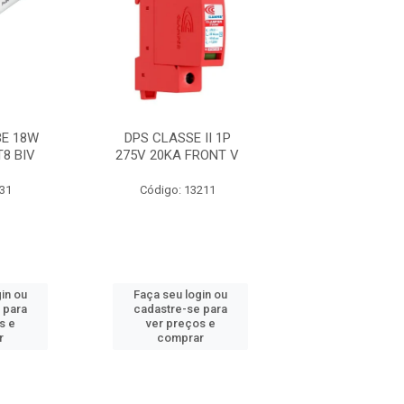
E 18W
DPS CLASSE II 1P
FITA 33+ 19M
T8 BIV
275V 20KA FRONT V
631
Código: 13211
Código: 21
in ou
Faça seu login ou
Faça seu log
 para
cadastre-se para
cadastre-se 
s e
ver preços e
ver preços
r
comprar
comprar