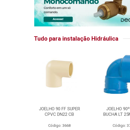
Tudo para instalação Hidráulica
RATIKA
JOELHO 90 FF SUPER
JOELHO 90º
CPVC DN22 CB
BUCHA LT 25
5875
Código: 3668
Código: 3