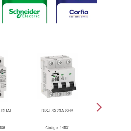
SIDUAL
DISJ 3X20A SHB
DISJ 2X20A
508
Código: 14501
Código: 144