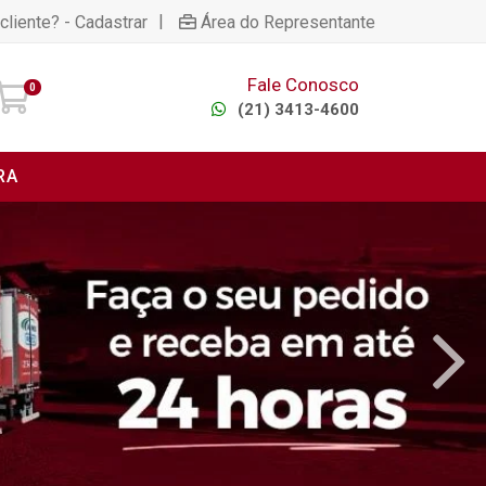
|
cliente? - Cadastrar
Área do Representante
Fale Conosco
0
(21) 3413-4600
RA