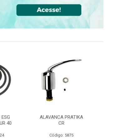
 ESG
ALAVANCA PRATIKA
JOELHO 90 FF
UR 40
CR
CPVC DN22
524
Código: 5875
Código: 36