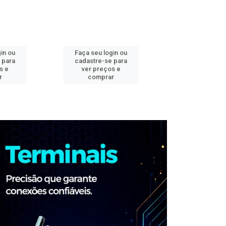
in ou
Faça seu login ou
Faça seu log
 para
cadastre-se para
cadastre-se 
s e
ver preços e
ver preços
r
comprar
comprar