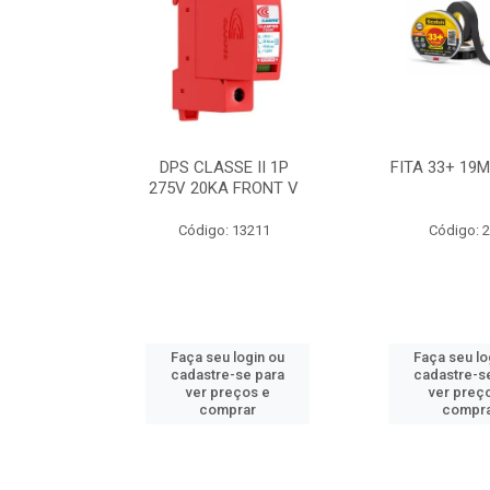
BE 18W
DPS CLASSE II 1P
FITA 33+ 19
 T8 BIV
275V 20KA FRONT V
7631
Código: 13211
Código: 
ogin ou
Faça seu login ou
Faça seu lo
e para
cadastre-se para
cadastre-s
os e
ver preços e
ver preç
ar
comprar
compr