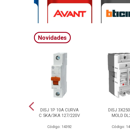
Novidades
A CURVA
DISJ 1P 10A CURVA
DISJ 3X25
20/380V
C 5KA/3KA 127/220V
MOLD DL
4395
Código: 14392
Código: 1