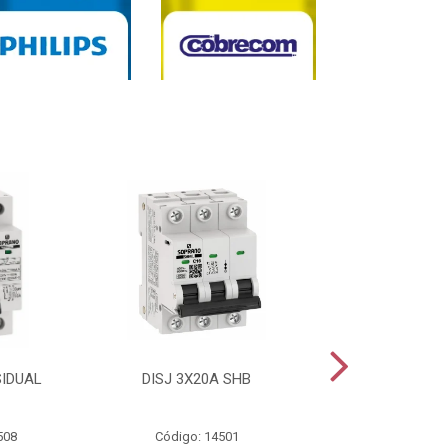
SIDUAL
DISJ 3X20A SHB
DISJ 2X20A
508
Código: 14501
Código: 144