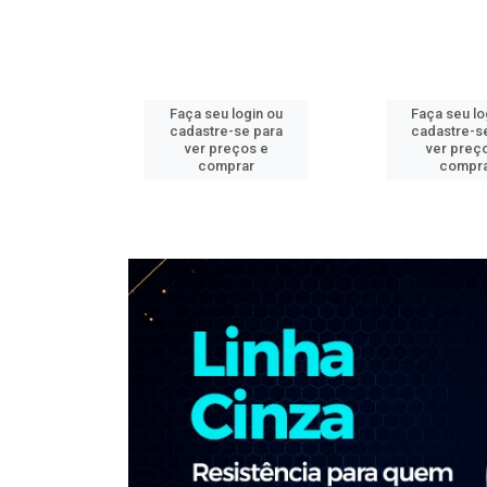
ogin ou
Faça seu login ou
Faça seu lo
e para
cadastre-se para
cadastre-s
os e
ver preços e
ver preç
ar
comprar
compr