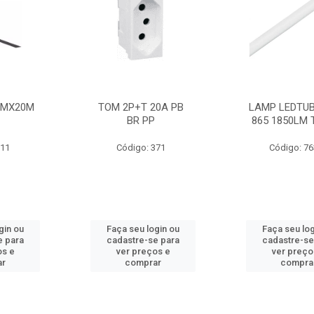
MMX20M
TOM 2P+T 20A PB
LAMP LEDTUB
BR PP
865 1850LM 
211
Código: 371
Código: 7
gin ou
Faça seu login ou
Faça seu log
e para
cadastre-se para
cadastre-se
os e
ver preços e
ver preço
ar
comprar
compra