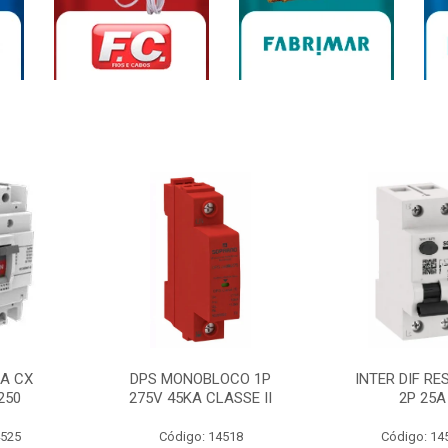
0A CX
DPS MONOBLOCO 1P
INTER DIF RE
250
275V 45KA CLASSE II
2P 25A
4525
Código: 14518
Código: 14