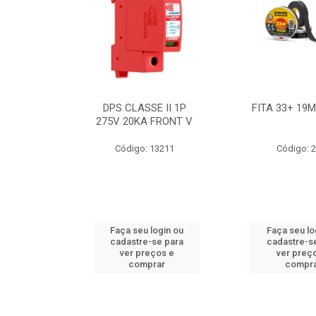
BE 18W
DPS CLASSE II 1P
FITA 33+ 19
 T8 BIV
275V 20KA FRONT V
7631
Código: 13211
Código: 
ogin ou
Faça seu login ou
Faça seu lo
e para
cadastre-se para
cadastre-s
os e
ver preços e
ver preç
ar
comprar
compr