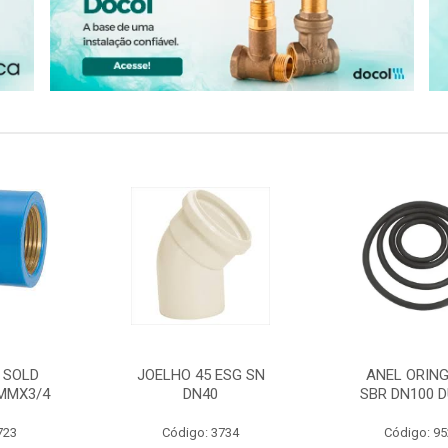
 SOLD
JOELHO 45 ESG SN
ANEL ORING
MMX3/4
DN40
SBR DN100 D
723
Código: 3734
Código: 9