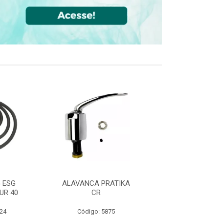
 ESG
ALAVANCA PRATIKA
JOELHO 90 FF
UR 40
CR
CPVC DN22
524
Código: 5875
Código: 36