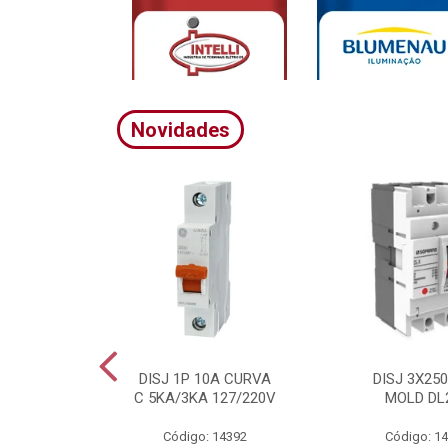
Novidades
A CURVA
DISJ 1P 10A CURVA
DISJ 3X25
20/380V
C 5KA/3KA 127/220V
MOLD DL
4395
Código: 14392
Código: 1