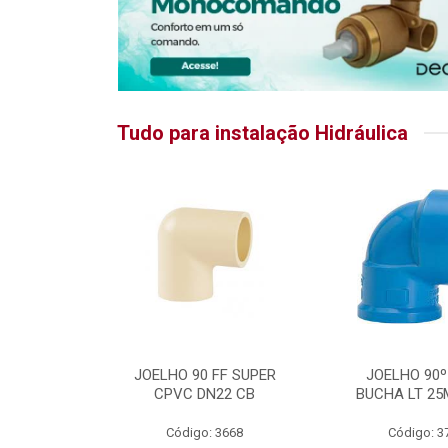
Tudo para instalação Hidráulica
RATIKA
JOELHO 90 FF SUPER
JOELHO 90º
CPVC DN22 CB
BUCHA LT 25
5875
Código: 3668
Código: 3