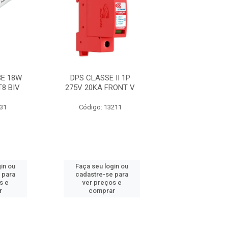
E 18W
DPS CLASSE II 1P
FITA 33+ 19M
T8 BIV
275V 20KA FRONT V
631
Código: 13211
Código: 21
in ou
Faça seu login ou
Faça seu log
 para
cadastre-se para
cadastre-se 
s e
ver preços e
ver preços
r
comprar
comprar