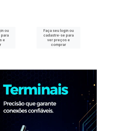
in ou
Faça seu login ou
Faça seu log
 para
cadastre-se para
cadastre-se 
s e
ver preços e
ver preços
r
comprar
comprar