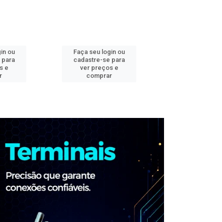
in ou
Faça seu login ou
Faça seu log
 para
cadastre-se para
cadastre-se 
s e
ver preços e
ver preços
r
comprar
comprar