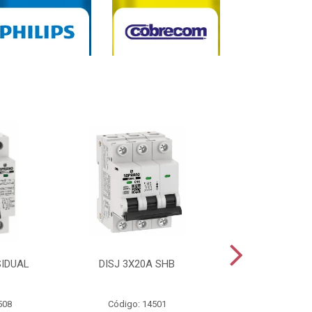
SIDUAL
DISJ 3X20A SHB
DISJ 2X20A
508
Código: 14501
Código: 144