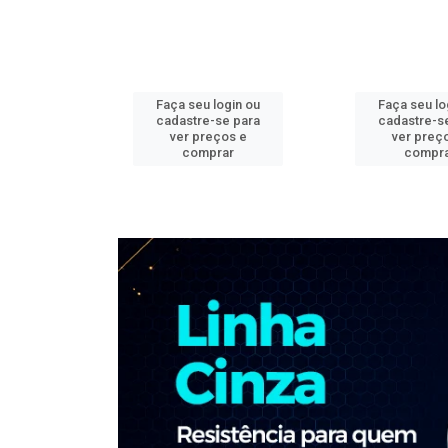
ogin ou
Faça seu login ou
Faça seu lo
e para
cadastre-se para
cadastre-s
os e
ver preços e
ver preç
ar
comprar
compr