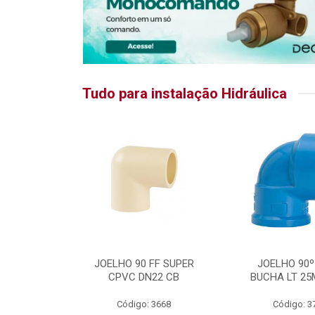
Tudo para instalação Hidráulica
RATIKA
JOELHO 90 FF SUPER
JOELHO 90º
CPVC DN22 CB
BUCHA LT 25
5875
Código: 3668
Código: 3