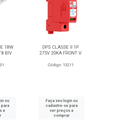
E 18W
DPS CLASSE II 1P
FITA 33+ 19M
T8 BIV
275V 20KA FRONT V
631
Código: 13211
Código: 21
in ou
Faça seu login ou
Faça seu log
 para
cadastre-se para
cadastre-se 
s e
ver preços e
ver preços
r
comprar
comprar