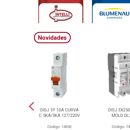
Novidades
A CURVA
DISJ 1P 10A CURVA
DISJ 3X25
20/380V
C 5KA/3KA 127/220V
MOLD DL
4395
Código: 14392
Código: 1