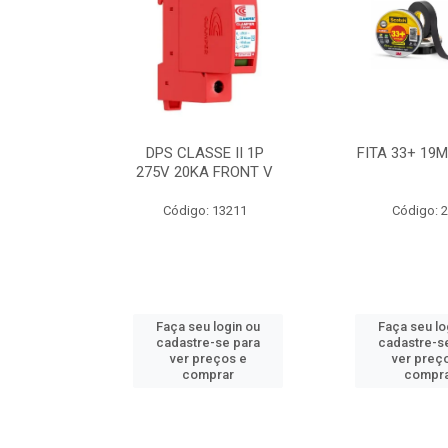
BE 18W
DPS CLASSE II 1P
FITA 33+ 19
 T8 BIV
275V 20KA FRONT V
7631
Código: 13211
Código: 
ogin ou
Faça seu login ou
Faça seu lo
e para
cadastre-se para
cadastre-s
os e
ver preços e
ver preç
ar
comprar
compr