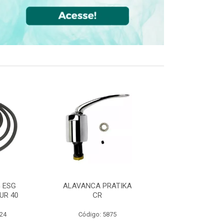
 ESG
ALAVANCA PRATIKA
JOELHO 90 FF
UR 40
CR
CPVC DN22
524
Código: 5875
Código: 36