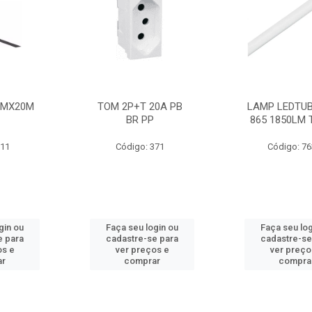
MMX20M
TOM 2P+T 20A PB
LAMP LEDTUB
BR PP
865 1850LM 
211
Código: 371
Código: 7
gin ou
Faça seu login ou
Faça seu log
e para
cadastre-se para
cadastre-se
os e
ver preços e
ver preço
ar
comprar
compra