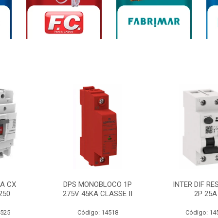
0A CX
DPS MONOBLOCO 1P
INTER DIF RE
250
275V 45KA CLASSE II
2P 25A
4525
Código: 14518
Código: 14