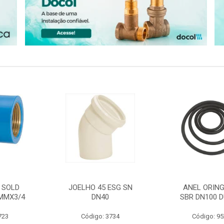
 SOLD
JOELHO 45 ESG SN
ANEL ORING
MMX3/4
DN40
SBR DN100 D
723
Código: 3734
Código: 9