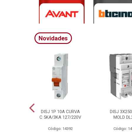
Novidades
A CURVA
DISJ 1P 10A CURVA
DISJ 3X25
20/380V
C 5KA/3KA 127/220V
MOLD DL
4395
Código: 14392
Código: 1