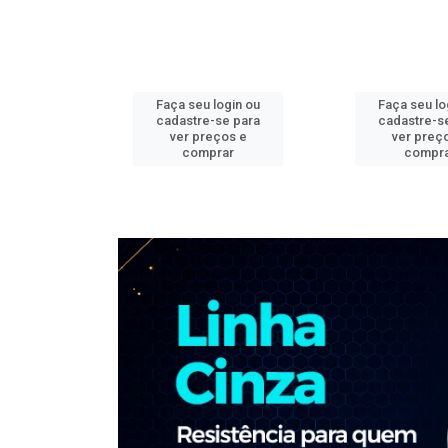
ogin ou
Faça seu login ou
Faça seu lo
e para
cadastre-se para
cadastre-s
os e
ver preços e
ver preç
ar
comprar
compr