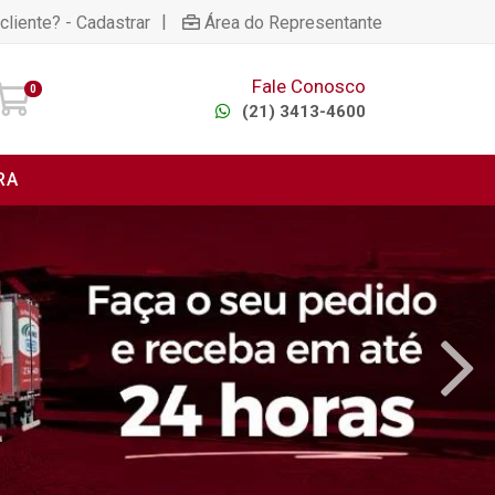
|
cliente? - Cadastrar
Área do Representante
Fale Conosco
0
(21) 3413-4600
RA