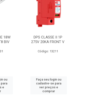
E 18W
DPS CLASSE II 1P
FITA 33+ 19M
T8 BIV
275V 20KA FRONT V
631
Código: 13211
Código: 21
in ou
Faça seu login ou
Faça seu log
 para
cadastre-se para
cadastre-se 
s e
ver preços e
ver preços
r
comprar
comprar