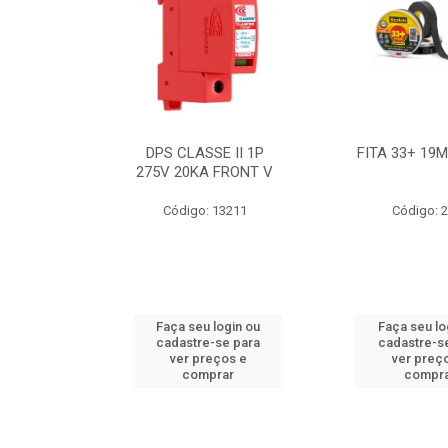
BE 18W
DPS CLASSE II 1P
FITA 33+ 19
 T8 BIV
275V 20KA FRONT V
7631
Código: 13211
Código: 
ogin ou
Faça seu login ou
Faça seu lo
e para
cadastre-se para
cadastre-s
os e
ver preços e
ver preç
ar
comprar
compr