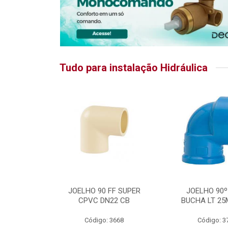
Tudo para instalação Hidráulica
RATIKA
JOELHO 90 FF SUPER
JOELHO 90º
CPVC DN22 CB
BUCHA LT 25
5875
Código: 3668
Código: 3