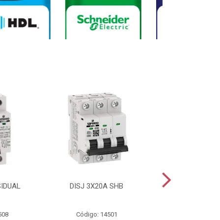
SIDUAL
DISJ 3X20A SHB
DISJ 2X20A
508
Código: 14501
Código: 144