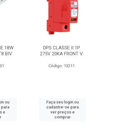
E 18W
DPS CLASSE II 1P
FITA 33+ 19M
T8 BIV
275V 20KA FRONT V
631
Código: 13211
Código: 21
in ou
Faça seu login ou
Faça seu log
 para
cadastre-se para
cadastre-se 
s e
ver preços e
ver preços
r
comprar
comprar