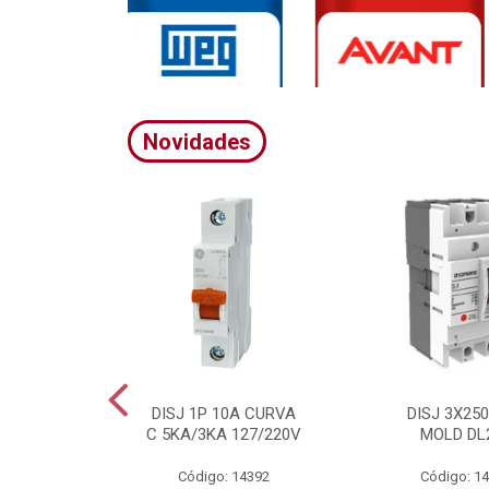
Novidades
A CURVA
DISJ 1P 10A CURVA
DISJ 3X25
20/380V
C 5KA/3KA 127/220V
MOLD DL
4395
Código: 14392
Código: 1