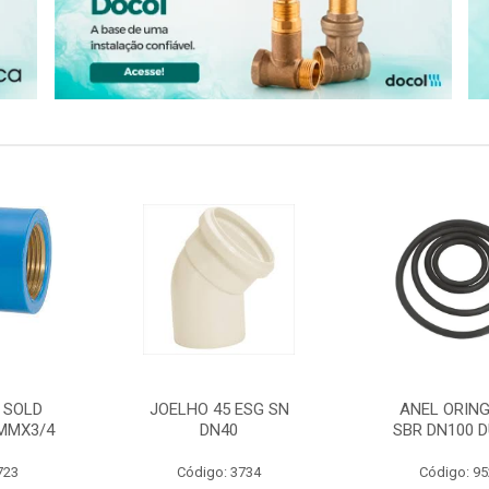
 SOLD
JOELHO 45 ESG SN
ANEL ORING
MMX3/4
DN40
SBR DN100 D
723
Código: 3734
Código: 9