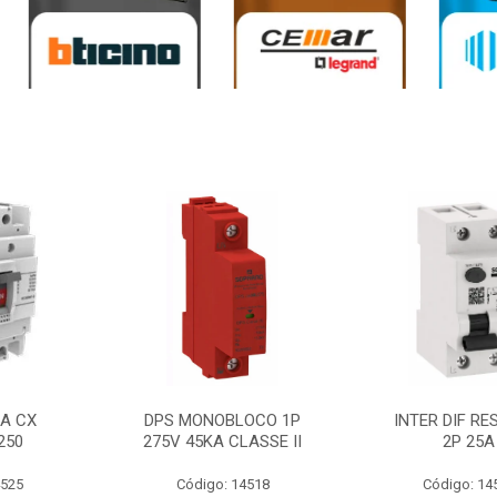
0A CX
DPS MONOBLOCO 1P
INTER DIF RE
250
275V 45KA CLASSE II
2P 25A
4525
Código: 14518
Código: 14