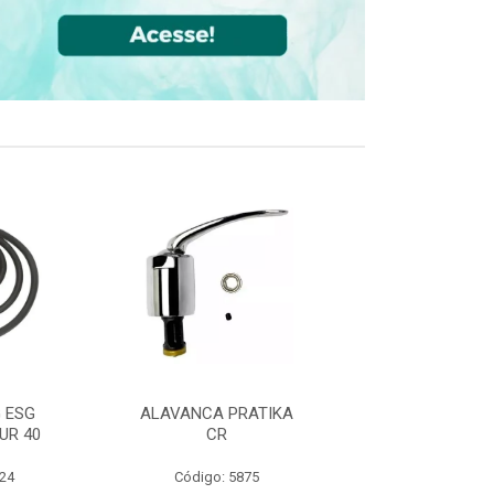
 ESG
ALAVANCA PRATIKA
JOELHO 90 FF
UR 40
CR
CPVC DN22
524
Código: 5875
Código: 36