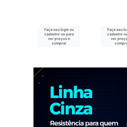
ogin ou
Faça seu login ou
Faça seu lo
e para
cadastre-se para
cadastre-s
os e
ver preços e
ver preç
ar
comprar
compr