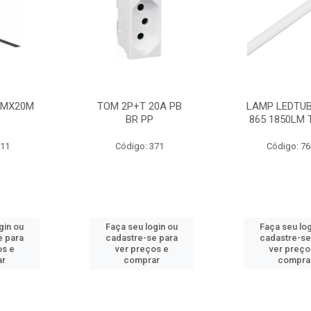
MMX20M
TOM 2P+T 20A PB
LAMP LEDTUB
BR PP
865 1850LM 
211
Código: 371
Código: 7
gin ou
Faça seu login ou
Faça seu log
e para
cadastre-se para
cadastre-se
os e
ver preços e
ver preço
ar
comprar
compra