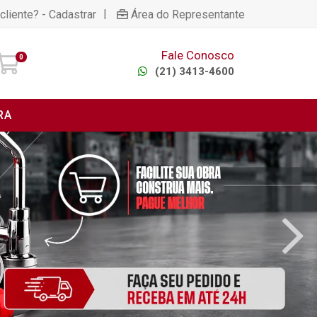
|
cliente? - Cadastrar
Área do Representante
Fale Conosco
0
(21) 3413-4600
RA