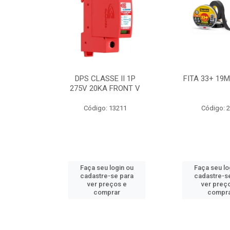
BE 18W
DPS CLASSE II 1P
FITA 33+ 19
 T8 BIV
275V 20KA FRONT V
7631
Código: 13211
Código: 
ogin ou
Faça seu login ou
Faça seu lo
e para
cadastre-se para
cadastre-s
os e
ver preços e
ver preç
ar
comprar
compr