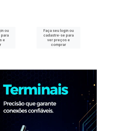
in ou
Faça seu login ou
Faça seu log
 para
cadastre-se para
cadastre-se 
s e
ver preços e
ver preços
r
comprar
comprar