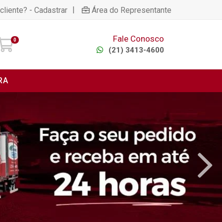
|
cliente? - Cadastrar
Área do Representante
Fale Conosco
0
(21) 3413-4600
RA