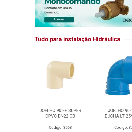
Tudo para instalação Hidráulica
RATIKA
JOELHO 90 FF SUPER
JOELHO 90º
CPVC DN22 CB
BUCHA LT 25
5875
Código: 3668
Código: 3