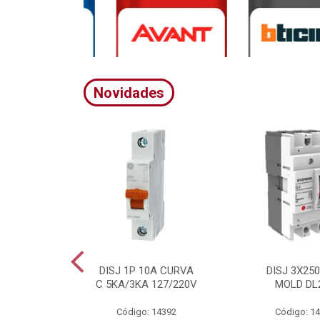
Novidades
A CURVA
DISJ 1P 10A CURVA
DISJ 3X25
20/380V
C 5KA/3KA 127/220V
MOLD DL
4395
Código: 14392
Código: 1