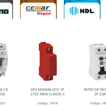
0A CX
DPS MONOBLOCO 1P
INTER DIF RE
250
275V 45KA CLASSE II
2P 25A
4525
Código: 14518
Código: 14