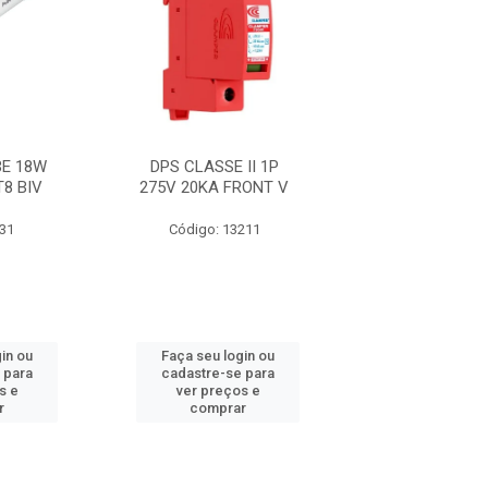
E 18W
DPS CLASSE II 1P
FITA 33+ 19M
T8 BIV
275V 20KA FRONT V
631
Código: 13211
Código: 21
in ou
Faça seu login ou
Faça seu log
 para
cadastre-se para
cadastre-se 
s e
ver preços e
ver preços
r
comprar
comprar