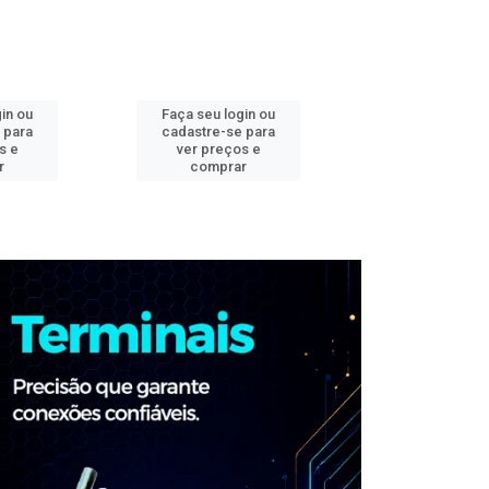
in ou
Faça seu login ou
Faça seu log
 para
cadastre-se para
cadastre-se 
s e
ver preços e
ver preços
r
comprar
comprar