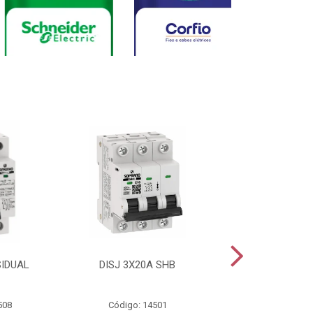
SIDUAL
DISJ 3X20A SHB
DISJ 2X20A
508
Código: 14501
Código: 144