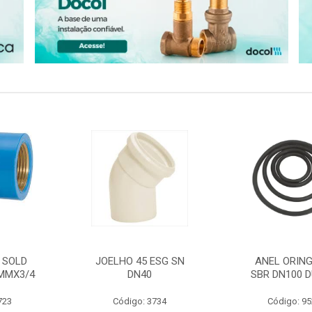
 SOLD
JOELHO 45 ESG SN
ANEL ORING
MMX3/4
DN40
SBR DN100 D
723
Código: 3734
Código: 9