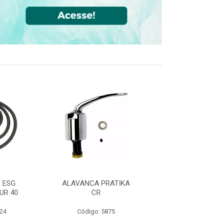
 ESG
ALAVANCA PRATIKA
JOELHO 90 FF
UR 40
CR
CPVC DN22
524
Código: 5875
Código: 36