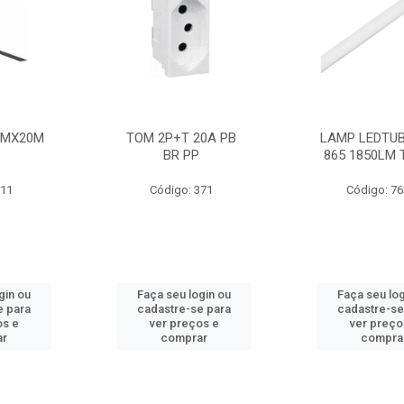
MMX20M
TOM 2P+T 20A PB
LAMP LEDTUB
BR PP
865 1850LM 
211
Código: 371
Código: 7
gin ou
Faça seu login ou
Faça seu log
e para
cadastre-se para
cadastre-se
os e
ver preços e
ver preço
ar
comprar
compra