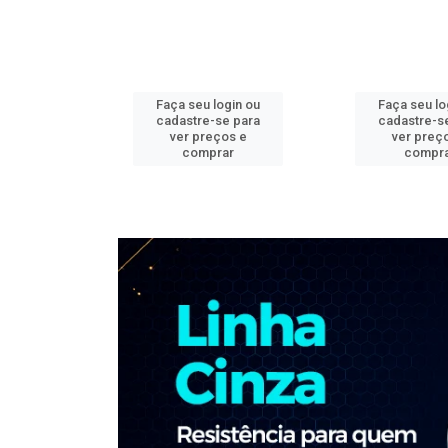
ogin ou
Faça seu login ou
Faça seu lo
e para
cadastre-se para
cadastre-s
os e
ver preços e
ver preç
ar
comprar
compr