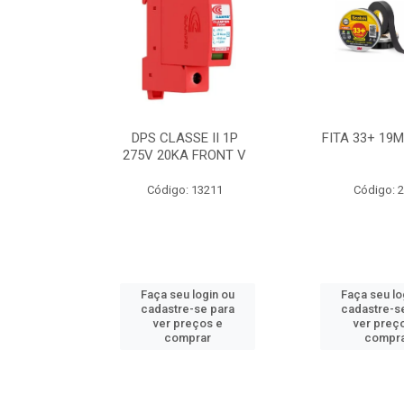
BE 18W
DPS CLASSE II 1P
FITA 33+ 19
 T8 BIV
275V 20KA FRONT V
7631
Código: 13211
Código: 
ogin ou
Faça seu login ou
Faça seu lo
e para
cadastre-se para
cadastre-s
os e
ver preços e
ver preç
ar
comprar
compr