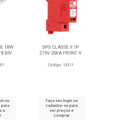
E 18W
DPS CLASSE II 1P
FITA 33+ 19M
T8 BIV
275V 20KA FRONT V
631
Código: 13211
Código: 21
in ou
Faça seu login ou
Faça seu log
 para
cadastre-se para
cadastre-se 
s e
ver preços e
ver preços
r
comprar
comprar