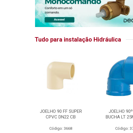
Tudo para instalação Hidráulica
RATIKA
JOELHO 90 FF SUPER
JOELHO 90º
CPVC DN22 CB
BUCHA LT 25
5875
Código: 3668
Código: 3