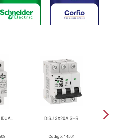
SIDUAL
DISJ 3X20A SHB
DISJ 2X20A
508
Código: 14501
Código: 144