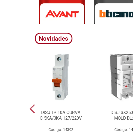
Novidades
A CURVA
DISJ 1P 10A CURVA
DISJ 3X25
20/380V
C 5KA/3KA 127/220V
MOLD DL
4395
Código: 14392
Código: 1