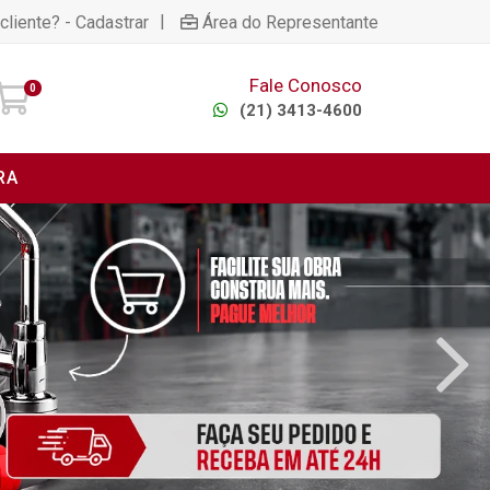
|
cliente? - Cadastrar
Área do Representante
Fale Conosco
0
(21) 3413-4600
RA