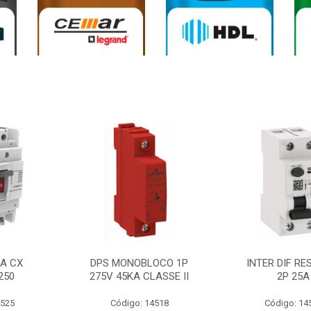
0A CX
DPS MONOBLOCO 1P
INTER DIF RE
250
275V 45KA CLASSE II
2P 25A
4525
Código: 14518
Código: 14