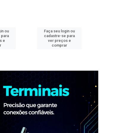
in ou
Faça seu login ou
Faça seu log
 para
cadastre-se para
cadastre-se 
s e
ver preços e
ver preços
r
comprar
comprar