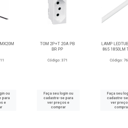
MMX20M
TOM 2P+T 20A PB
LAMP LEDTUB
BR PP
865 1850LM 
211
Código: 371
Código: 7
gin ou
Faça seu login ou
Faça seu log
e para
cadastre-se para
cadastre-se
os e
ver preços e
ver preço
ar
comprar
compra