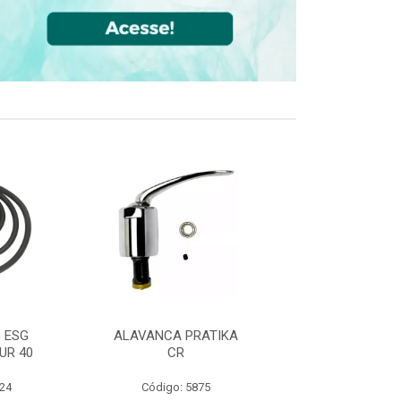
 ESG
ALAVANCA PRATIKA
JOELHO 90 FF
UR 40
CR
CPVC DN22
524
Código: 5875
Código: 36