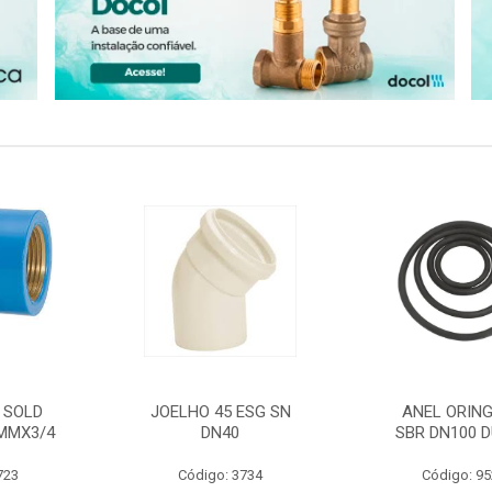
 SOLD
JOELHO 45 ESG SN
ANEL ORING
MMX3/4
DN40
SBR DN100 D
723
Código: 3734
Código: 9