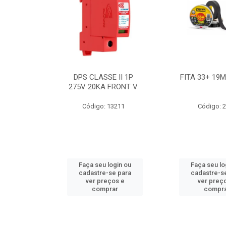
BE 18W
DPS CLASSE II 1P
FITA 33+ 19
 T8 BIV
275V 20KA FRONT V
7631
Código: 13211
Código: 
ogin ou
Faça seu login ou
Faça seu lo
e para
cadastre-se para
cadastre-s
os e
ver preços e
ver preç
ar
comprar
compr