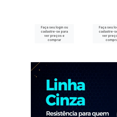
ogin ou
Faça seu login ou
Faça seu lo
e para
cadastre-se para
cadastre-s
os e
ver preços e
ver preç
ar
comprar
compr