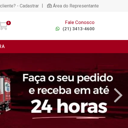
|
cliente? - Cadastrar
Área do Representante
Fale Conosco
0
(21) 3413-4600
RA