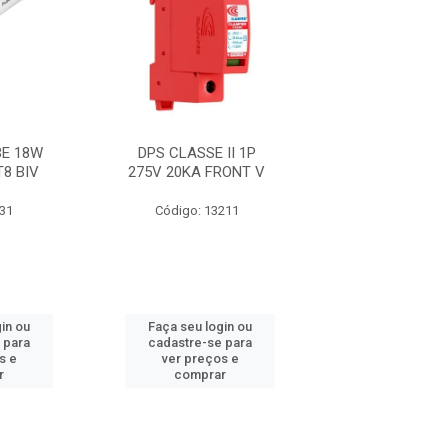
E 18W
DPS CLASSE II 1P
FITA 33+ 19M
T8 BIV
275V 20KA FRONT V
631
Código: 13211
Código: 21
in ou
Faça seu login ou
Faça seu log
 para
cadastre-se para
cadastre-se 
s e
ver preços e
ver preços
r
comprar
comprar