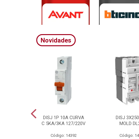
Novidades
A CURVA
DISJ 1P 10A CURVA
DISJ 3X25
20/380V
C 5KA/3KA 127/220V
MOLD DL
4395
Código: 14392
Código: 1