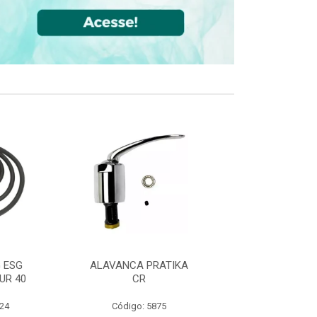
 ESG
ALAVANCA PRATIKA
JOELHO 90 FF
UR 40
CR
CPVC DN22
524
Código: 5875
Código: 36