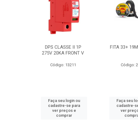
BE 18W
DPS CLASSE II 1P
FITA 33+ 19
 T8 BIV
275V 20KA FRONT V
7631
Código: 13211
Código: 
ogin ou
Faça seu login ou
Faça seu lo
e para
cadastre-se para
cadastre-s
os e
ver preços e
ver preç
ar
comprar
compr