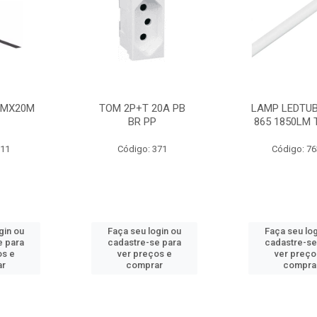
MMX20M
TOM 2P+T 20A PB
LAMP LEDTUB
BR PP
865 1850LM 
211
Código: 371
Código: 7
gin ou
Faça seu login ou
Faça seu log
e para
cadastre-se para
cadastre-se
os e
ver preços e
ver preço
ar
comprar
compra