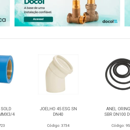
 SOLD
JOELHO 45 ESG SN
ANEL ORING
MMX3/4
DN40
SBR DN100 D
723
Código: 3734
Código: 9