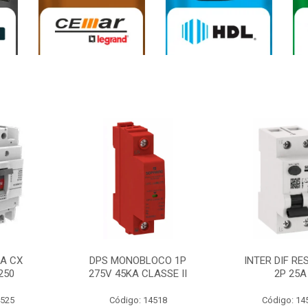
0A CX
DPS MONOBLOCO 1P
INTER DIF RE
250
275V 45KA CLASSE II
2P 25A
4525
Código: 14518
Código: 14