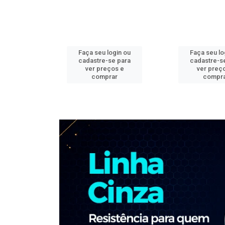
ogin ou
Faça seu login ou
Faça seu lo
e para
cadastre-se para
cadastre-s
os e
ver preços e
ver preç
ar
comprar
compr