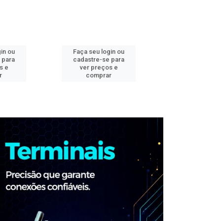
in ou
Faça seu login ou
Faça seu log
 para
cadastre-se para
cadastre-se 
s e
ver preços e
ver preços
r
comprar
comprar