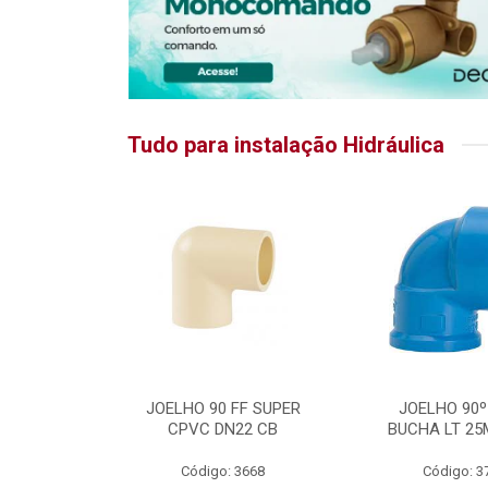
Tudo para instalação Hidráulica
RATIKA
JOELHO 90 FF SUPER
JOELHO 90º
CPVC DN22 CB
BUCHA LT 25
5875
Código: 3668
Código: 3