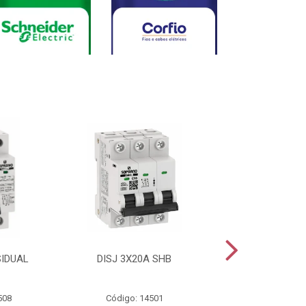
SIDUAL
DISJ 3X20A SHB
DISJ 2X20A
508
Código: 14501
Código: 144