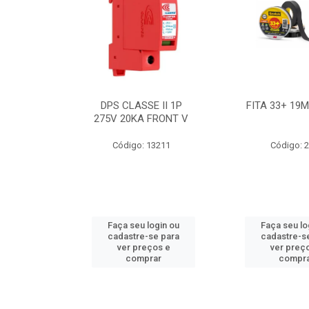
BE 18W
DPS CLASSE II 1P
FITA 33+ 19
 T8 BIV
275V 20KA FRONT V
7631
Código: 13211
Código: 
ogin ou
Faça seu login ou
Faça seu lo
e para
cadastre-se para
cadastre-s
os e
ver preços e
ver preç
ar
comprar
compr