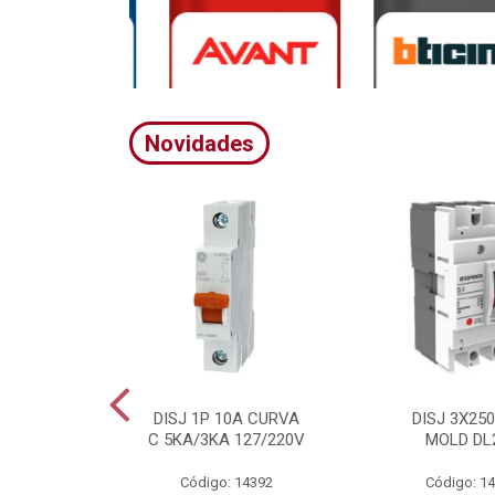
Novidades
A CURVA
DISJ 1P 10A CURVA
DISJ 3X25
20/380V
C 5KA/3KA 127/220V
MOLD DL
4395
Código: 14392
Código: 1