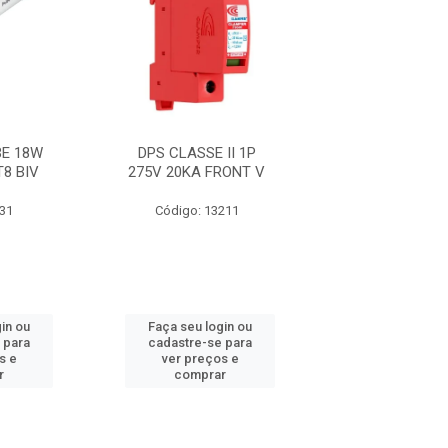
E 18W
DPS CLASSE II 1P
FITA 33+ 19M
T8 BIV
275V 20KA FRONT V
631
Código: 13211
Código: 21
in ou
Faça seu login ou
Faça seu log
 para
cadastre-se para
cadastre-se 
s e
ver preços e
ver preços
r
comprar
comprar