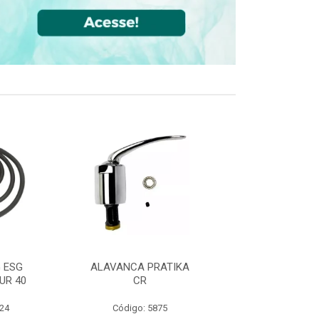
 ESG
ALAVANCA PRATIKA
JOELHO 90 FF
UR 40
CR
CPVC DN22
524
Código: 5875
Código: 36