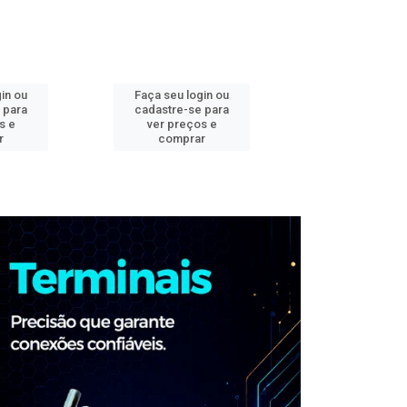
in ou
Faça seu login ou
Faça seu log
 para
cadastre-se para
cadastre-se 
s e
ver preços e
ver preços
r
comprar
comprar