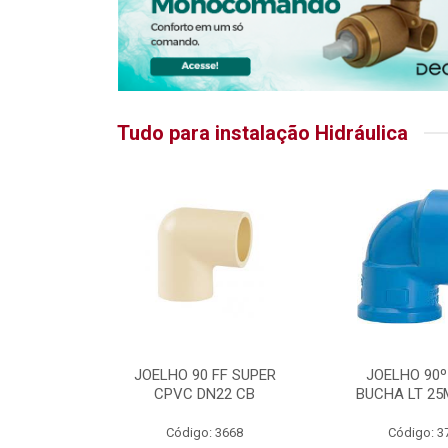
Tudo para instalação Hidráulica
RATIKA
JOELHO 90 FF SUPER
JOELHO 90º
CPVC DN22 CB
BUCHA LT 25
5875
Código: 3668
Código: 3