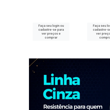
ogin ou
Faça seu login ou
Faça seu lo
e para
cadastre-se para
cadastre-s
os e
ver preços e
ver preç
ar
comprar
compr