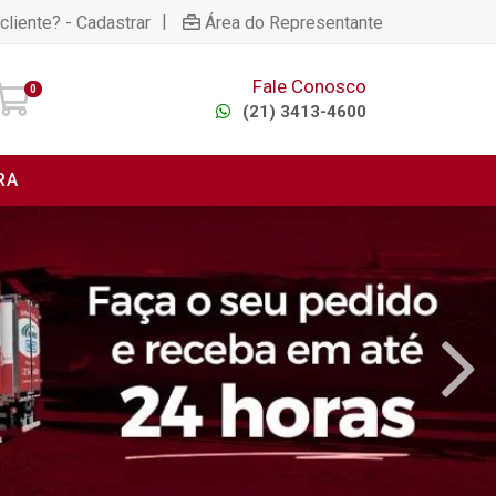
|
cliente? - Cadastrar
Área do Representante
Fale Conosco
0
(21) 3413-4600
RA