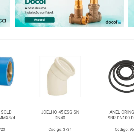
 SOLD
JOELHO 45 ESG SN
ANEL ORING
MMX3/4
DN40
SBR DN100 D
723
Código: 3734
Código: 9