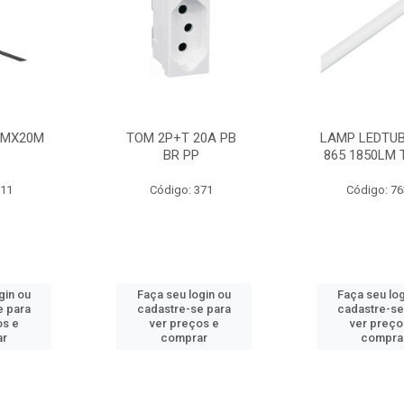
MMX20M
TOM 2P+T 20A PB
LAMP LEDTUB
BR PP
865 1850LM 
211
Código: 371
Código: 7
gin ou
Faça seu login ou
Faça seu log
e para
cadastre-se para
cadastre-se
os e
ver preços e
ver preço
ar
comprar
compra