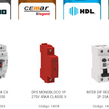
0A CX
DPS MONOBLOCO 1P
INTER DIF RE
250
275V 45KA CLASSE II
2P 25A
4525
Código: 14518
Código: 14