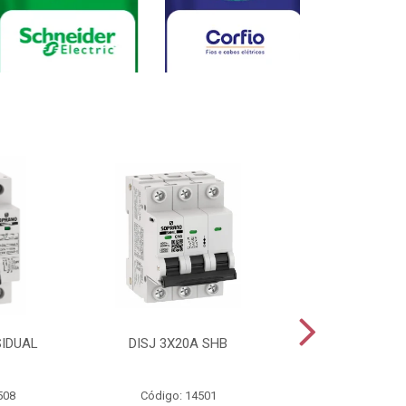
SIDUAL
DISJ 3X20A SHB
DISJ 2X20A
508
Código: 14501
Código: 144