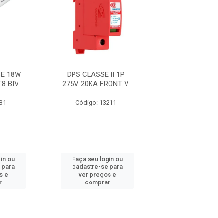
E 18W
DPS CLASSE II 1P
FITA 33+ 19M
T8 BIV
275V 20KA FRONT V
631
Código: 13211
Código: 21
in ou
Faça seu login ou
Faça seu log
 para
cadastre-se para
cadastre-se 
s e
ver preços e
ver preços
r
comprar
comprar