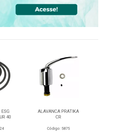
 ESG
ALAVANCA PRATIKA
JOELHO 90 FF
UR 40
CR
CPVC DN22
524
Código: 5875
Código: 36