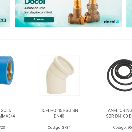
 SOLD
JOELHO 45 ESG SN
ANEL ORING
MMX3/4
DN40
SBR DN100 D
723
Código: 3734
Código: 9