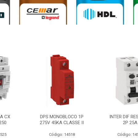
0A CX
DPS MONOBLOCO 1P
INTER DIF RE
250
275V 45KA CLASSE II
2P 25A
4525
Código: 14518
Código: 14