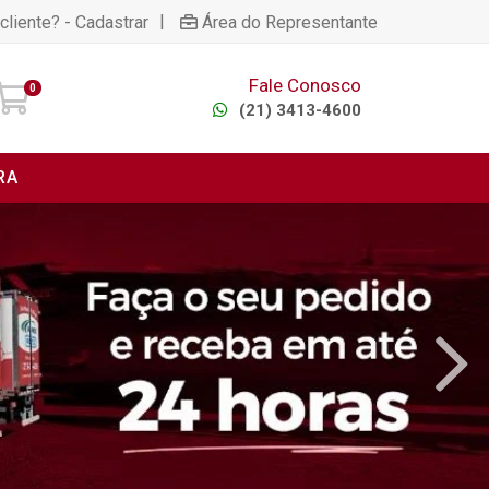
|
cliente? - Cadastrar
Área do Representante
Fale Conosco
0
(21) 3413-4600
RA