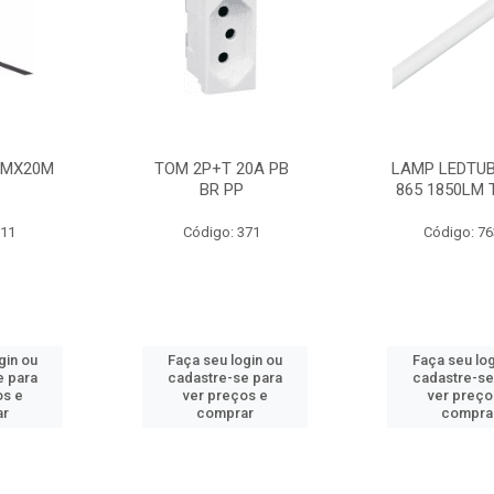
MMX20M
TOM 2P+T 20A PB
LAMP LEDTUB
BR PP
865 1850LM 
211
Código: 371
Código: 7
gin ou
Faça seu login ou
Faça seu log
e para
cadastre-se para
cadastre-se
os e
ver preços e
ver preço
ar
comprar
compra