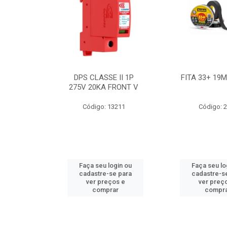
BE 18W
DPS CLASSE II 1P
FITA 33+ 19
 T8 BIV
275V 20KA FRONT V
7631
Código: 13211
Código: 
ogin ou
Faça seu login ou
Faça seu lo
e para
cadastre-se para
cadastre-s
os e
ver preços e
ver preç
ar
comprar
compr