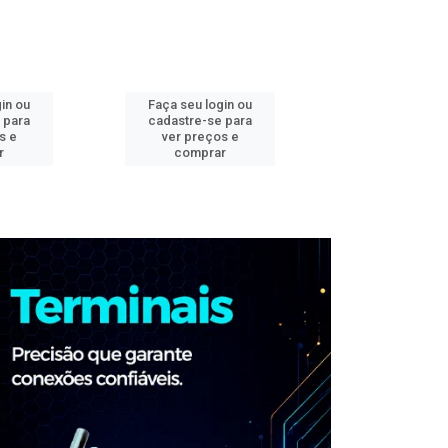
in ou
Faça seu login ou
Faça seu log
 para
cadastre-se para
cadastre-se 
s e
ver preços e
ver preços
r
comprar
comprar