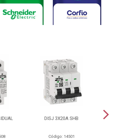
SIDUAL
DISJ 3X20A SHB
DISJ 2X20A
508
Código: 14501
Código: 144