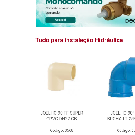
Tudo para instalação Hidráulica
RATIKA
JOELHO 90 FF SUPER
JOELHO 90º
CPVC DN22 CB
BUCHA LT 25
5875
Código: 3668
Código: 3