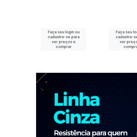
ogin ou
Faça seu login ou
Faça seu lo
e para
cadastre-se para
cadastre-s
os e
ver preços e
ver preç
ar
comprar
compr