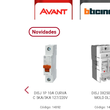
Novidades
A CURVA
DISJ 1P 10A CURVA
DISJ 3X25
20/380V
C 5KA/3KA 127/220V
MOLD DL
4395
Código: 14392
Código: 1