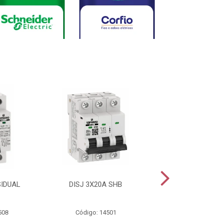
SIDUAL
DISJ 3X20A SHB
DISJ 2X20A
508
Código: 14501
Código: 144