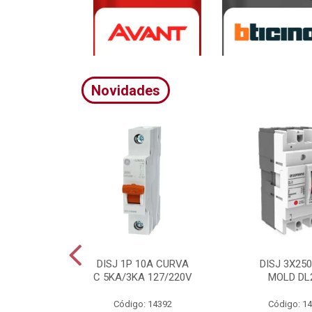
Novidades
A CURVA
DISJ 1P 10A CURVA
DISJ 3X25
20/380V
C 5KA/3KA 127/220V
MOLD DL
4395
Código: 14392
Código: 1