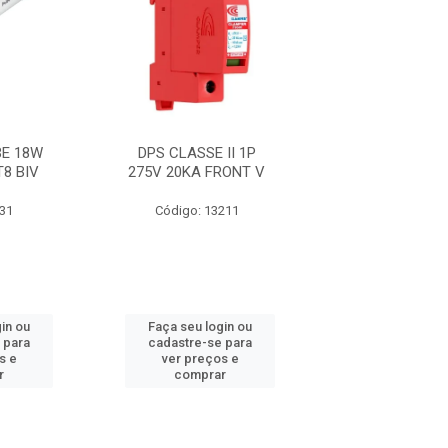
E 18W
DPS CLASSE II 1P
FITA 33+ 19M
T8 BIV
275V 20KA FRONT V
631
Código: 13211
Código: 21
in ou
Faça seu login ou
Faça seu log
 para
cadastre-se para
cadastre-se 
s e
ver preços e
ver preços
r
comprar
comprar