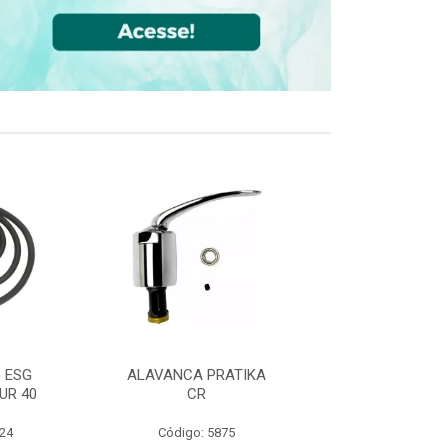
 ESG
ALAVANCA PRATIKA
JOELHO 90 FF
UR 40
CR
CPVC DN22
524
Código: 5875
Código: 36