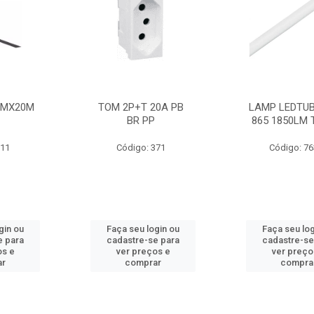
MMX20M
TOM 2P+T 20A PB
LAMP LEDTUB
BR PP
865 1850LM 
211
Código: 371
Código: 7
gin ou
Faça seu login ou
Faça seu log
e para
cadastre-se para
cadastre-se
os e
ver preços e
ver preço
ar
comprar
compra