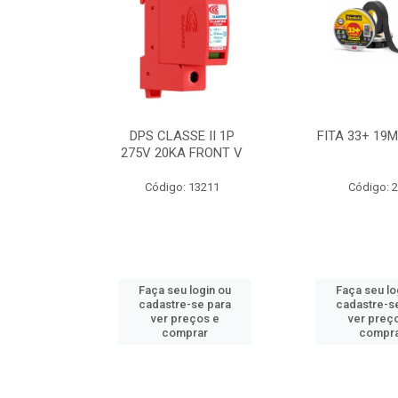
BE 18W
DPS CLASSE II 1P
FITA 33+ 19
 T8 BIV
275V 20KA FRONT V
7631
Código: 13211
Código: 
ogin ou
Faça seu login ou
Faça seu lo
e para
cadastre-se para
cadastre-s
os e
ver preços e
ver preç
ar
comprar
compr