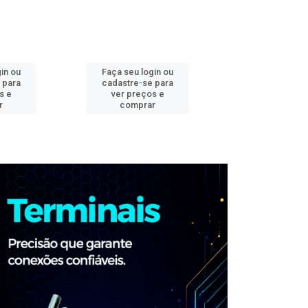
in ou
Faça seu login ou
Faça seu log
 para
cadastre-se para
cadastre-se 
s e
ver preços e
ver preços
r
comprar
comprar