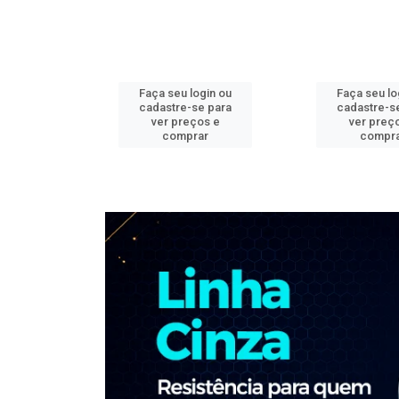
ogin ou
Faça seu login ou
Faça seu lo
e para
cadastre-se para
cadastre-s
os e
ver preços e
ver preç
ar
comprar
compr