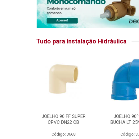
Tudo para instalação Hidráulica
RATIKA
JOELHO 90 FF SUPER
JOELHO 90º
CPVC DN22 CB
BUCHA LT 25
5875
Código: 3668
Código: 3