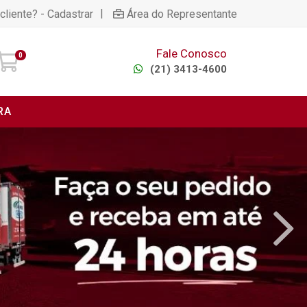
|
cliente? - Cadastrar
Área do Representante
Fale Conosco
0
(21) 3413-4600
RA