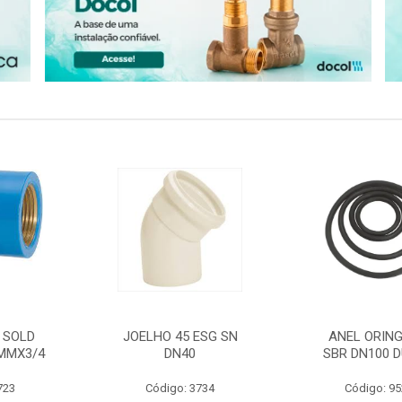
 SOLD
JOELHO 45 ESG SN
ANEL ORING
MMX3/4
DN40
SBR DN100 D
723
Código: 3734
Código: 9