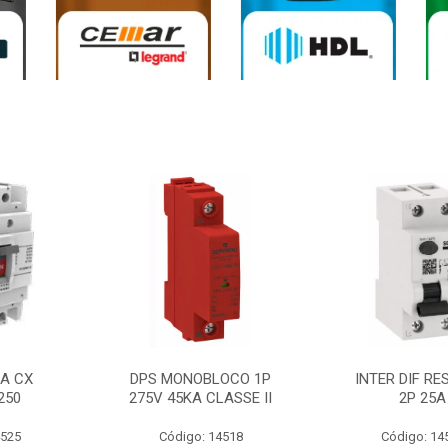
0A CX
DPS MONOBLOCO 1P
INTER DIF RE
250
275V 45KA CLASSE II
2P 25A
4525
Código: 14518
Código: 14