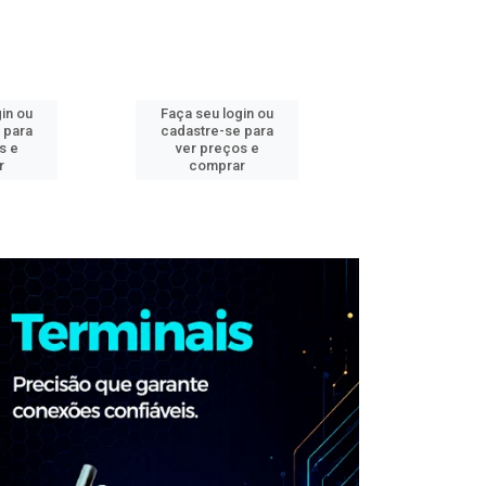
in ou
Faça seu login ou
Faça seu log
 para
cadastre-se para
cadastre-se 
s e
ver preços e
ver preços
r
comprar
comprar