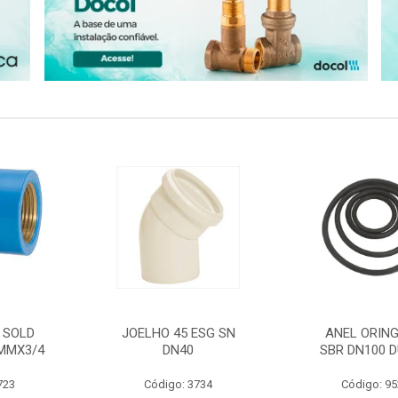
 SOLD
JOELHO 45 ESG SN
ANEL ORING
MMX3/4
DN40
SBR DN100 D
723
Código: 3734
Código: 9