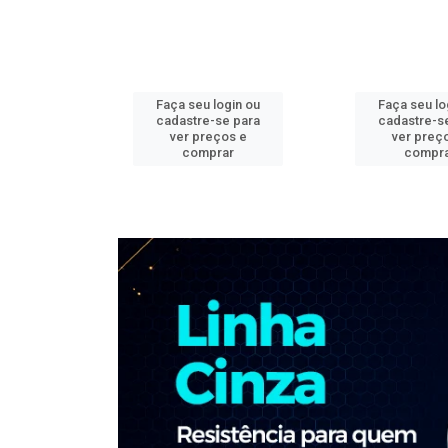
ogin ou
Faça seu login ou
Faça seu lo
e para
cadastre-se para
cadastre-s
os e
ver preços e
ver preç
ar
comprar
compr