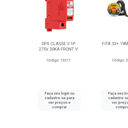
BE 18W
DPS CLASSE II 1P
FITA 33+ 19
 T8 BIV
275V 20KA FRONT V
7631
Código: 13211
Código: 
ogin ou
Faça seu login ou
Faça seu lo
e para
cadastre-se para
cadastre-s
os e
ver preços e
ver preç
ar
comprar
compr