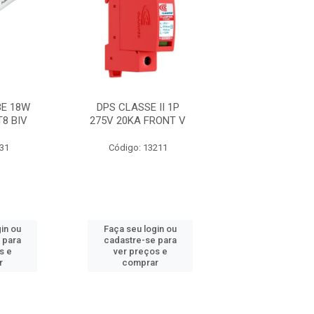
E 18W
DPS CLASSE II 1P
FITA 33+ 19M
T8 BIV
275V 20KA FRONT V
631
Código: 13211
Código: 21
in ou
Faça seu login ou
Faça seu log
 para
cadastre-se para
cadastre-se 
s e
ver preços e
ver preços
r
comprar
comprar