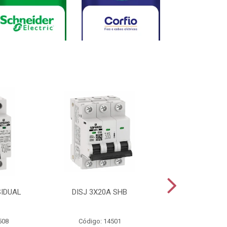
SIDUAL
DISJ 3X20A SHB
DISJ 2X20A
508
Código: 14501
Código: 144