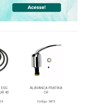
 ESG
ALAVANCA PRATIKA
JOELHO 90 FF
UR 40
CR
CPVC DN22
524
Código: 5875
Código: 36