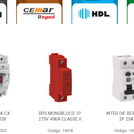
0A CX
DPS MONOBLOCO 1P
INTER DIF RE
250
275V 45KA CLASSE II
2P 25A
4525
Código: 14518
Código: 14