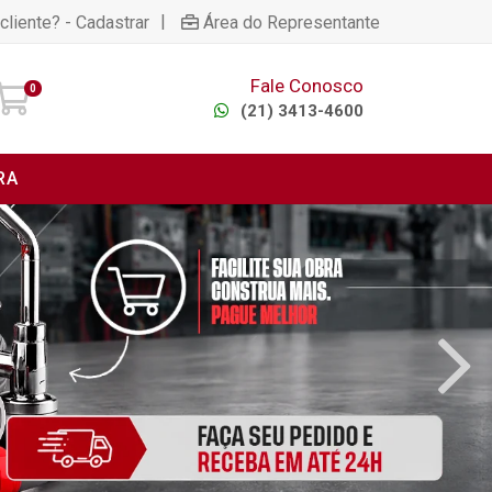
|
cliente? - Cadastrar
Área do Representante
Fale Conosco
0
(21) 3413-4600
RA