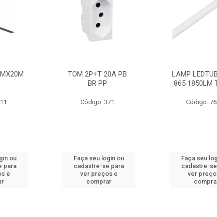
MMX20M
TOM 2P+T 20A PB
LAMP LEDTUB
BR PP
865 1850LM 
211
Código: 371
Código: 7
gin ou
Faça seu login ou
Faça seu log
e para
cadastre-se para
cadastre-se
os e
ver preços e
ver preço
ar
comprar
compra