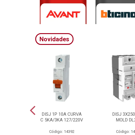
Novidades
A CURVA
DISJ 1P 10A CURVA
DISJ 3X25
20/380V
C 5KA/3KA 127/220V
MOLD DL
4395
Código: 14392
Código: 1