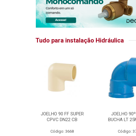
Tudo para instalação Hidráulica
RATIKA
JOELHO 90 FF SUPER
JOELHO 90º
CPVC DN22 CB
BUCHA LT 25
5875
Código: 3668
Código: 3