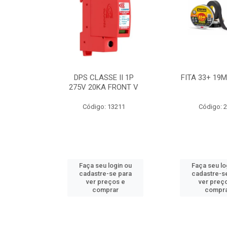
BE 18W
DPS CLASSE II 1P
FITA 33+ 19
 T8 BIV
275V 20KA FRONT V
7631
Código: 13211
Código: 
ogin ou
Faça seu login ou
Faça seu lo
e para
cadastre-se para
cadastre-s
os e
ver preços e
ver preç
ar
comprar
compr