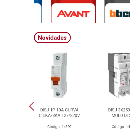
Novidades
A CURVA
DISJ 1P 10A CURVA
DISJ 3X25
20/380V
C 5KA/3KA 127/220V
MOLD DL
4395
Código: 14392
Código: 1