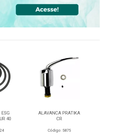
 ESG
ALAVANCA PRATIKA
JOELHO 90 FF
UR 40
CR
CPVC DN22
524
Código: 5875
Código: 36