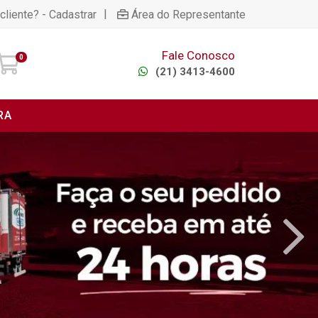
|
cliente? - Cadastrar
Área do Representante
Fale Conosco
0
(21) 3413-4600
RA