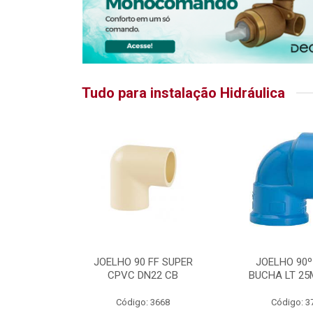
Tudo para instalação Hidráulica
RATIKA
JOELHO 90 FF SUPER
JOELHO 90º
CPVC DN22 CB
BUCHA LT 25
5875
Código: 3668
Código: 3