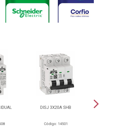
SIDUAL
DISJ 3X20A SHB
DISJ 2X20A
508
Código: 14501
Código: 144