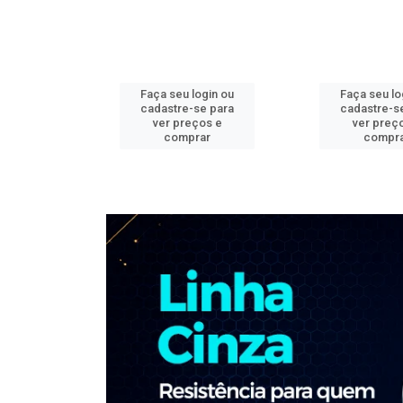
ogin ou
Faça seu login ou
Faça seu lo
e para
cadastre-se para
cadastre-s
os e
ver preços e
ver preç
ar
comprar
compr