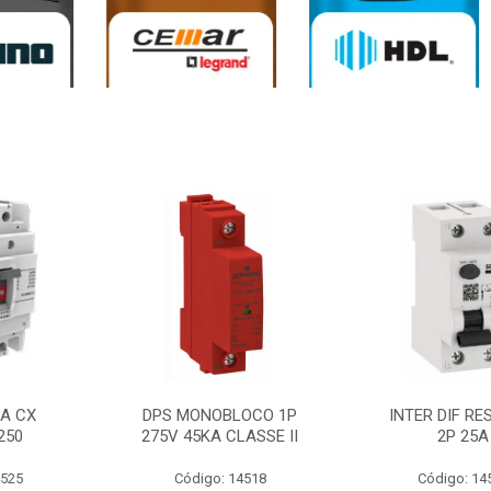
0A CX
DPS MONOBLOCO 1P
INTER DIF RE
250
275V 45KA CLASSE II
2P 25A
4525
Código: 14518
Código: 14