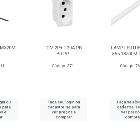
MMX20M
TOM 2P+T 20A PB
LAMP LEDTUB
BR PP
865 1850LM 
211
Código: 371
Código: 7
gin ou
Faça seu login ou
Faça seu log
e para
cadastre-se para
cadastre-se
os e
ver preços e
ver preço
ar
comprar
compra