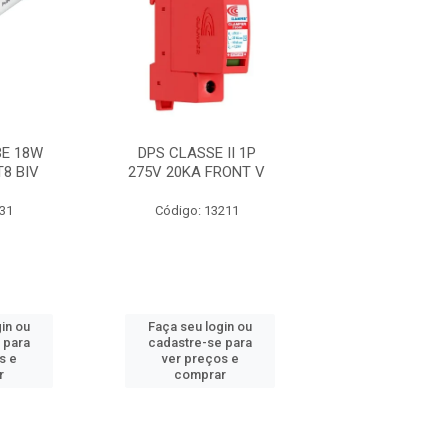
E 18W
DPS CLASSE II 1P
FITA 33+ 19M
T8 BIV
275V 20KA FRONT V
631
Código: 13211
Código: 21
in ou
Faça seu login ou
Faça seu log
 para
cadastre-se para
cadastre-se 
s e
ver preços e
ver preços
r
comprar
comprar