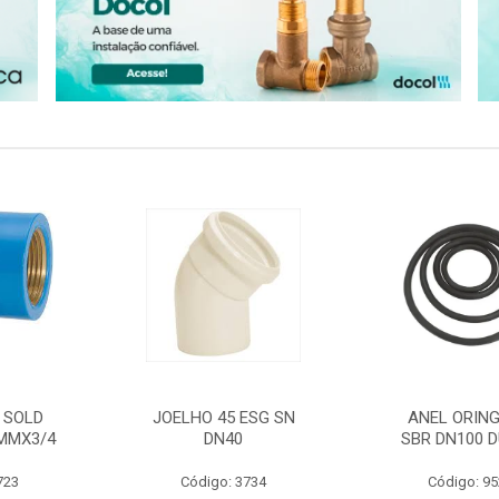
 SOLD
JOELHO 45 ESG SN
ANEL ORING
MMX3/4
DN40
SBR DN100 D
723
Código: 3734
Código: 9