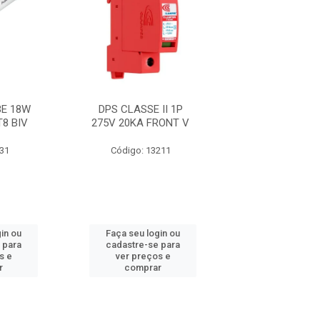
E 18W
DPS CLASSE II 1P
FITA 33+ 19M
T8 BIV
275V 20KA FRONT V
631
Código: 13211
Código: 21
in ou
Faça seu login ou
Faça seu log
 para
cadastre-se para
cadastre-se 
s e
ver preços e
ver preços
r
comprar
comprar