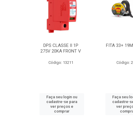
BE 18W
DPS CLASSE II 1P
FITA 33+ 19
 T8 BIV
275V 20KA FRONT V
7631
Código: 13211
Código: 
ogin ou
Faça seu login ou
Faça seu lo
e para
cadastre-se para
cadastre-s
os e
ver preços e
ver preç
ar
comprar
compr