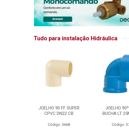
Tudo para instalação Hidráulica
RATIKA
JOELHO 90 FF SUPER
JOELHO 90º
CPVC DN22 CB
BUCHA LT 25
5875
Código: 3668
Código: 3