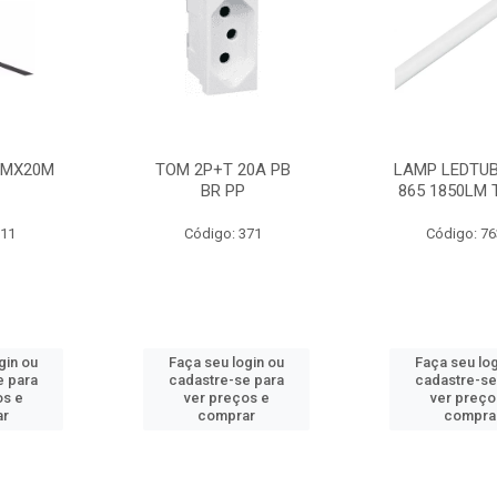
MMX20M
TOM 2P+T 20A PB
LAMP LEDTUB
BR PP
865 1850LM 
211
Código: 371
Código: 7
gin ou
Faça seu login ou
Faça seu log
e para
cadastre-se para
cadastre-se
os e
ver preços e
ver preço
ar
comprar
compra