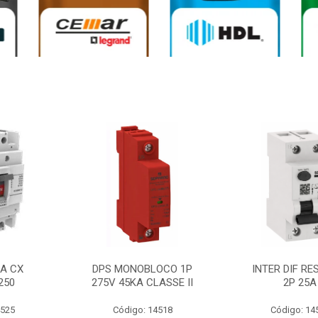
0A CX
DPS MONOBLOCO 1P
INTER DIF RE
250
275V 45KA CLASSE II
2P 25A
4525
Código: 14518
Código: 14