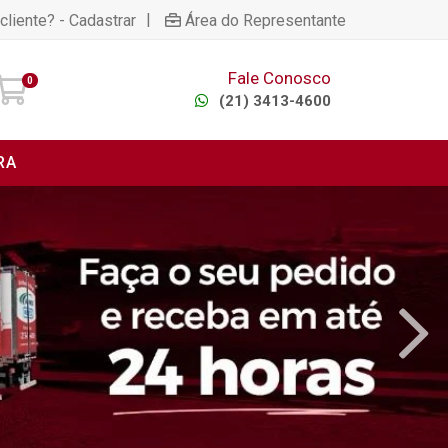
|
cliente? - Cadastrar
Área do Representante
Fale Conosco
0
(21) 3413-4600
RA