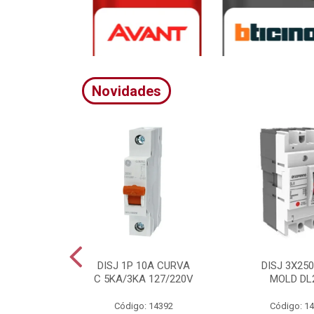
Novidades
A CURVA
DISJ 1P 10A CURVA
DISJ 3X25
20/380V
C 5KA/3KA 127/220V
MOLD DL
4395
Código: 14392
Código: 1