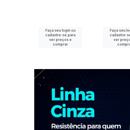
ogin ou
Faça seu login ou
Faça seu lo
e para
cadastre-se para
cadastre-s
os e
ver preços e
ver preç
ar
comprar
compr