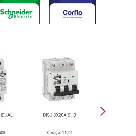
SIDUAL
DISJ 3X20A SHB
DISJ 2X20A
508
Código: 14501
Código: 144