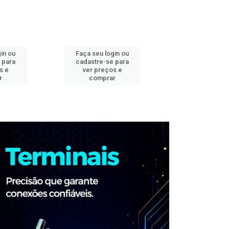
in ou
Faça seu login ou
Faça seu log
 para
cadastre-se para
cadastre-se 
s e
ver preços e
ver preços
r
comprar
comprar