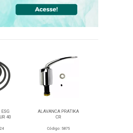
 ESG
ALAVANCA PRATIKA
JOELHO 90 FF
UR 40
CR
CPVC DN22
524
Código: 5875
Código: 36