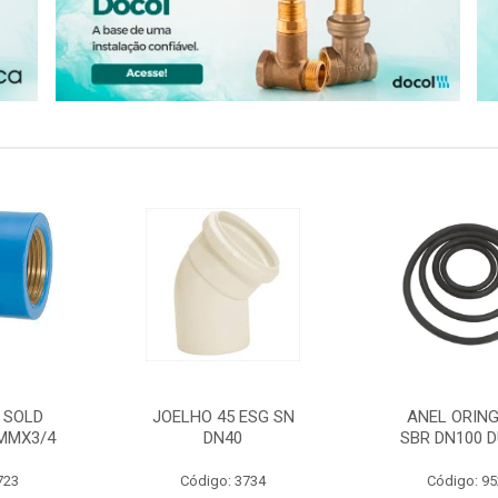
 SOLD
JOELHO 45 ESG SN
ANEL ORING
MMX3/4
DN40
SBR DN100 D
723
Código: 3734
Código: 9