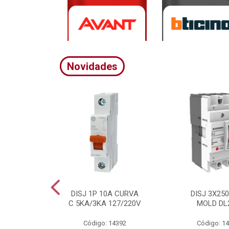
Novidades
A CURVA
DISJ 1P 10A CURVA
DISJ 3X25
20/380V
C 5KA/3KA 127/220V
MOLD DL
4395
Código: 14392
Código: 1