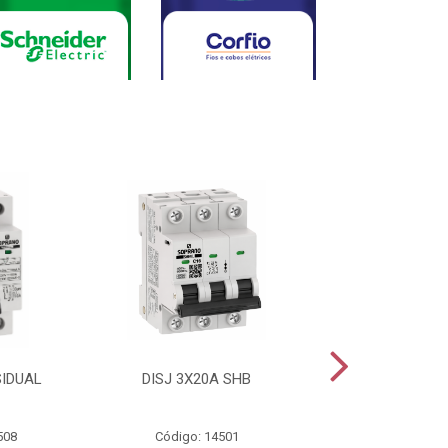
SIDUAL
DISJ 3X20A SHB
DISJ 2X20A
508
Código: 14501
Código: 144