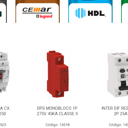
0A CX
DPS MONOBLOCO 1P
INTER DIF RE
250
275V 45KA CLASSE II
2P 25A
4525
Código: 14518
Código: 14