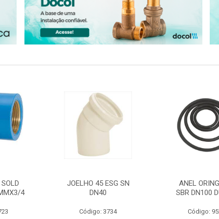
 SOLD
JOELHO 45 ESG SN
ANEL ORING
MMX3/4
DN40
SBR DN100 D
723
Código: 3734
Código: 9