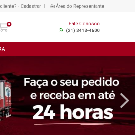
|
cliente? - Cadastrar
Área do Representante
Fale Conosco
0
(21) 3413-4600
RA