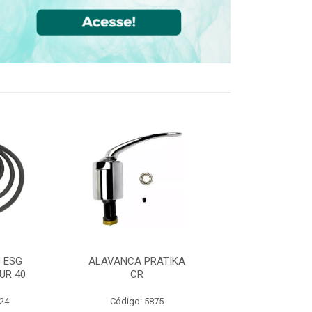
 ESG
ALAVANCA PRATIKA
JOELHO 90 FF
UR 40
CR
CPVC DN22
524
Código: 5875
Código: 36