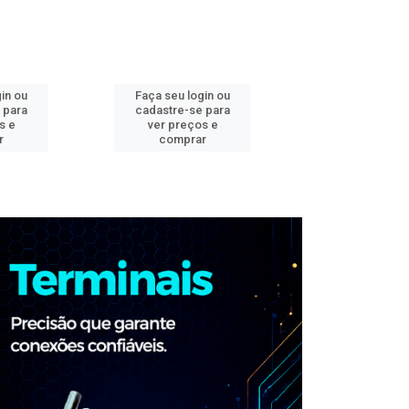
in ou
Faça seu login ou
Faça seu log
 para
cadastre-se para
cadastre-se 
s e
ver preços e
ver preços
r
comprar
comprar