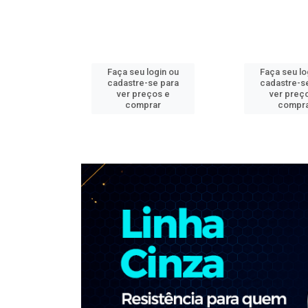
ogin ou
Faça seu login ou
Faça seu lo
e para
cadastre-se para
cadastre-s
os e
ver preços e
ver preç
ar
comprar
compr