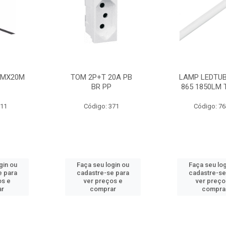
MMX20M
TOM 2P+T 20A PB
LAMP LEDTUB
BR PP
865 1850LM 
211
Código: 371
Código: 7
gin ou
Faça seu login ou
Faça seu log
e para
cadastre-se para
cadastre-se
os e
ver preços e
ver preço
ar
comprar
compra