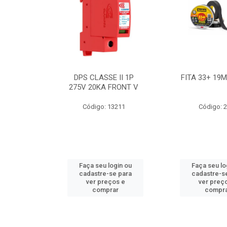
BE 18W
DPS CLASSE II 1P
FITA 33+ 19
 T8 BIV
275V 20KA FRONT V
7631
Código: 13211
Código: 
ogin ou
Faça seu login ou
Faça seu lo
e para
cadastre-se para
cadastre-s
os e
ver preços e
ver preç
ar
comprar
compr