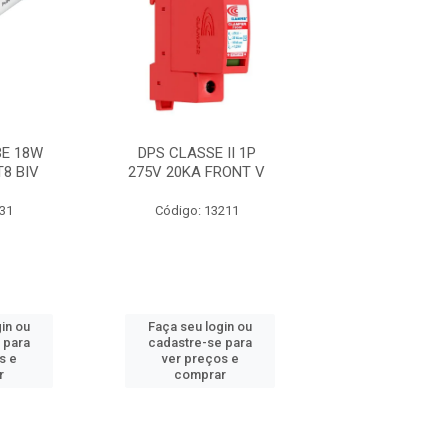
E 18W
DPS CLASSE II 1P
FITA 33+ 19M
T8 BIV
275V 20KA FRONT V
631
Código: 13211
Código: 21
in ou
Faça seu login ou
Faça seu log
 para
cadastre-se para
cadastre-se 
s e
ver preços e
ver preços
r
comprar
comprar