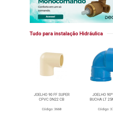
Tudo para instalação Hidráulica
RATIKA
JOELHO 90 FF SUPER
JOELHO 90º
CPVC DN22 CB
BUCHA LT 25
5875
Código: 3668
Código: 3