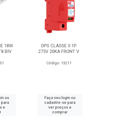
E 18W
DPS CLASSE II 1P
FITA 33+ 19M
T8 BIV
275V 20KA FRONT V
631
Código: 13211
Código: 21
in ou
Faça seu login ou
Faça seu log
 para
cadastre-se para
cadastre-se 
s e
ver preços e
ver preços
r
comprar
comprar