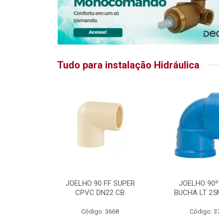
Tudo para instalação Hidráulica
RATIKA
JOELHO 90 FF SUPER
JOELHO 90º
CPVC DN22 CB
BUCHA LT 25
5875
Código: 3668
Código: 3