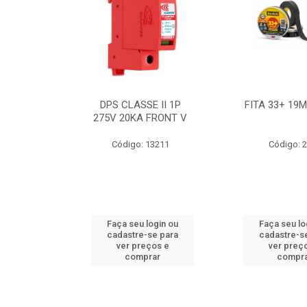
BE 18W
DPS CLASSE II 1P
FITA 33+ 19
 T8 BIV
275V 20KA FRONT V
7631
Código: 13211
Código: 
ogin ou
Faça seu login ou
Faça seu lo
e para
cadastre-se para
cadastre-s
os e
ver preços e
ver preç
ar
comprar
compr