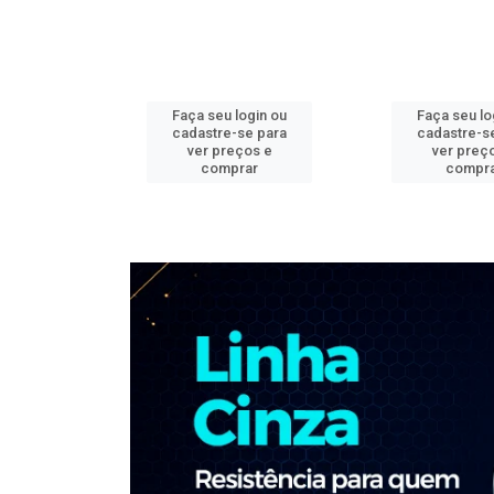
ogin ou
Faça seu login ou
Faça seu lo
e para
cadastre-se para
cadastre-s
os e
ver preços e
ver preç
ar
comprar
compr