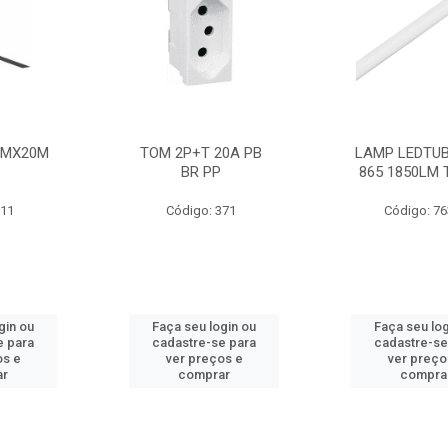
MMX20M
TOM 2P+T 20A PB
LAMP LEDTUB
BR PP
865 1850LM 
211
Código: 371
Código: 7
gin ou
Faça seu login ou
Faça seu log
e para
cadastre-se para
cadastre-se
os e
ver preços e
ver preço
ar
comprar
compra