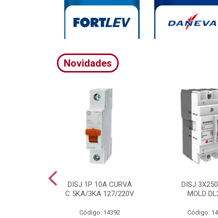
Novidades
A CURVA
DISJ 1P 10A CURVA
DISJ 3X25
20/380V
C 5KA/3KA 127/220V
MOLD DL
4395
Código: 14392
Código: 1