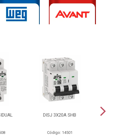
SIDUAL
DISJ 3X20A SHB
DISJ 2X20A
508
Código: 14501
Código: 144