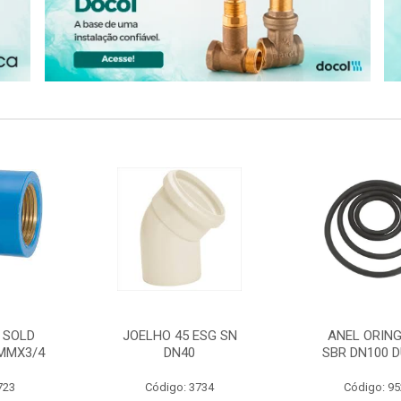
 SOLD
JOELHO 45 ESG SN
ANEL ORING
MMX3/4
DN40
SBR DN100 D
723
Código: 3734
Código: 9