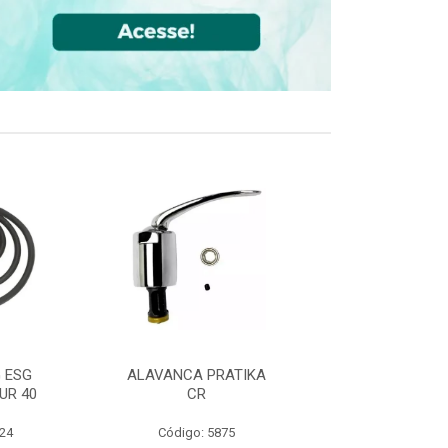
 ESG
ALAVANCA PRATIKA
JOELHO 90 FF
UR 40
CR
CPVC DN22
524
Código: 5875
Código: 36