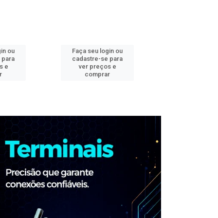
in ou
Faça seu login ou
Faça seu log
 para
cadastre-se para
cadastre-se 
s e
ver preços e
ver preços
r
comprar
comprar