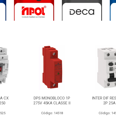
0A CX
DPS MONOBLOCO 1P
INTER DIF RE
250
275V 45KA CLASSE II
2P 25A
4525
Código: 14518
Código: 14