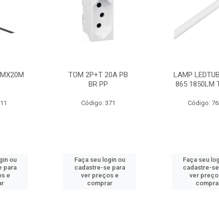
MMX20M
TOM 2P+T 20A PB
LAMP LEDTUB
BR PP
865 1850LM 
211
Código: 371
Código: 7
gin ou
Faça seu login ou
Faça seu log
e para
cadastre-se para
cadastre-se
os e
ver preços e
ver preço
ar
comprar
compra