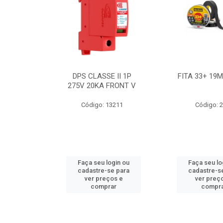
BE 18W
DPS CLASSE II 1P
FITA 33+ 19
 T8 BIV
275V 20KA FRONT V
7631
Código: 13211
Código: 
ogin ou
Faça seu login ou
Faça seu lo
e para
cadastre-se para
cadastre-s
os e
ver preços e
ver preç
ar
comprar
compr