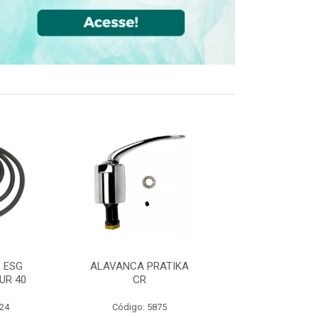
 ESG
ALAVANCA PRATIKA
JOELHO 90 FF
UR 40
CR
CPVC DN22
524
Código: 5875
Código: 36