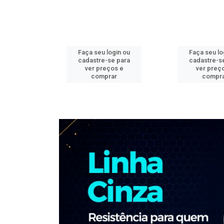
ogin ou
Faça seu login ou
Faça seu lo
e para
cadastre-se para
cadastre-s
os e
ver preços e
ver preç
ar
comprar
compr