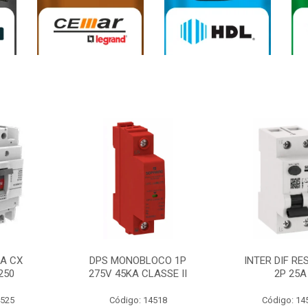
0A CX
DPS MONOBLOCO 1P
INTER DIF RE
250
275V 45KA CLASSE II
2P 25A
4525
Código: 14518
Código: 14