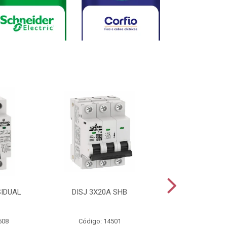
SIDUAL
DISJ 3X20A SHB
DISJ 2X20A
508
Código: 14501
Código: 144