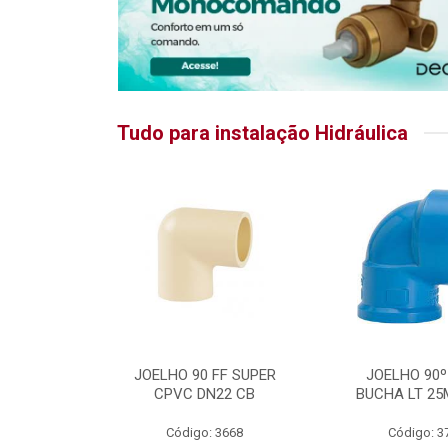
Tudo para instalação Hidráulica
RATIKA
JOELHO 90 FF SUPER
JOELHO 90º
CPVC DN22 CB
BUCHA LT 25
5875
Código: 3668
Código: 3