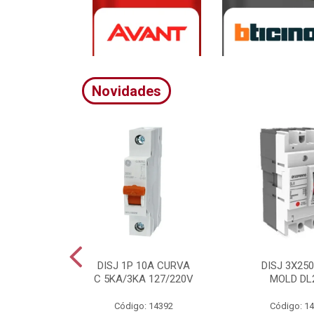
Novidades
A CURVA
DISJ 1P 10A CURVA
DISJ 3X25
20/380V
C 5KA/3KA 127/220V
MOLD DL
4395
Código: 14392
Código: 1