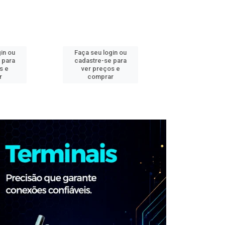
in ou
Faça seu login ou
Faça seu log
 para
cadastre-se para
cadastre-se 
s e
ver preços e
ver preços
r
comprar
comprar