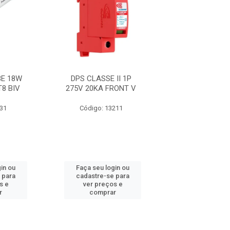
E 18W
DPS CLASSE II 1P
FITA 33+ 19M
T8 BIV
275V 20KA FRONT V
631
Código: 13211
Código: 21
in ou
Faça seu login ou
Faça seu log
 para
cadastre-se para
cadastre-se 
s e
ver preços e
ver preços
r
comprar
comprar