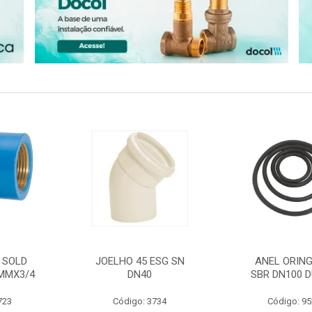
 SOLD
JOELHO 45 ESG SN
ANEL ORING
MMX3/4
DN40
SBR DN100 D
723
Código: 3734
Código: 9