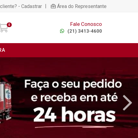
|
cliente? - Cadastrar
Área do Representante
Fale Conosco
0
(21) 3413-4600
RA