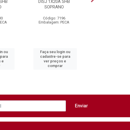
 SHB
DISJ 1X20A SHB
DISJ 3X50A S
O
SOPRANO
SOPRANO
93
Código: 7196
Código: 7619
PECA
Embalagem: PECA
Embalagem: PEC
in ou
Faça seu login ou
Faça seu login 
 para
cadastre-se para
cadastre-se pa
s e
ver preços e
ver preços e
r
comprar
comprar