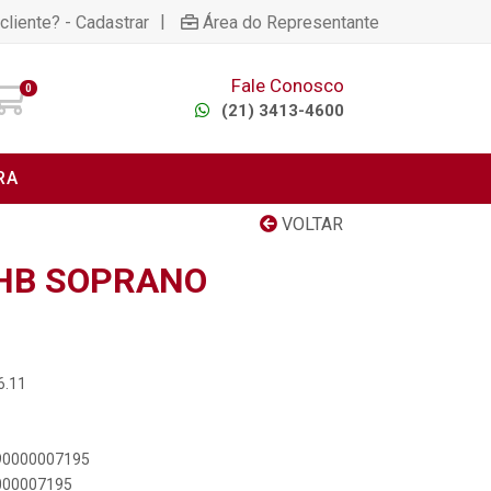
|
cliente? - Cadastrar
Área do Representante
Fale Conosco
0
(21) 3413-4600
RA
VOLTAR
SHB SOPRANO
6.11
890000007195
0000007195