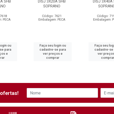
0A SHB
DISJ 3X20A SHB
DISJ 3X40A
ANO
SOPRANO
SOPRAN
 7618
Código: 7621
Código: 71
: PECA
Embalagem: PECA
Embalagem: 
login ou
Faça seu login ou
Faça seu log
se para
cadastre-se para
cadastre-se
ços e
ver preços e
ver preço
rar
comprar
compra
ofertas!