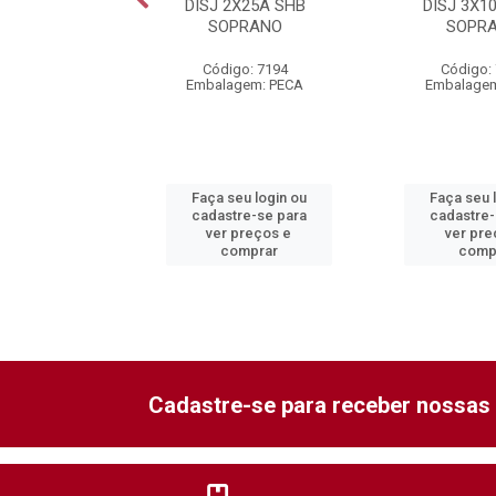
X50A SHB
DISJ 2X25A SHB
DISJ 3X1
PRANO
SOPRANO
SOPR
o: 7619
Código: 7194
Código:
gem: PECA
Embalagem: PECA
Embalagem
eu login ou
Faça seu login ou
Faça seu 
re-se para
cadastre-se para
cadastre-
preços e
ver preços e
ver pre
mprar
comprar
comp
Cadastre-se para receber nossas 