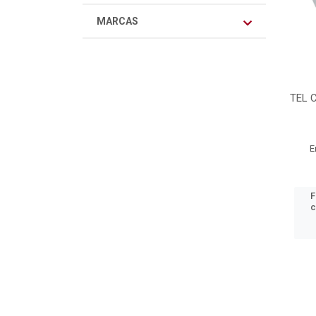
MARCAS
TEL 
E
F
c