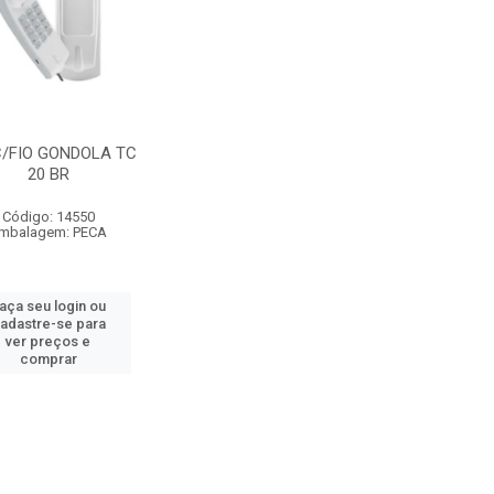
C/FIO GONDOLA TC
20 BR
Código: 14550
mbalagem: PECA
aça seu login ou
adastre-se para
ver preços e
comprar