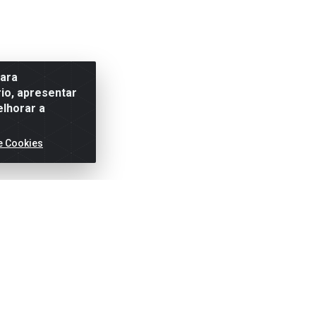
para
io, apresentar
elhorar a
e Cookies