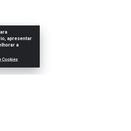
para
io, apresentar
elhorar a
e Cookies