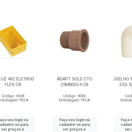
LUZ 4X2 ELETROD
ADAPT SOLD CTO
JOELHO 
FLEX CB
25MMX3/4 CB
ESG S
Código: 3638
Código: 9036
Cód
mbalagem: PECA
Embalagem: PECA
Embal
aça seu login ou
Faça seu login ou
Faça s
adastre-se para
cadastre-se para
cadas
ver preços e
ver preços e
ver