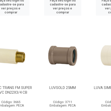
aça seu login ou
Faça seu login ou
Faça s
adastre-se para
cadastre-se para
cadas
ver preços e
ver preços e
ver
comprar
comprar
c
C TRANS FM SUPER
LUVSOLD 25MM
LUVA SIM
VC DN22X3/4 CB
Código: 3665
Código: 3711
Cód
mbalagem: PECA
Embalagem: PECA
Embal