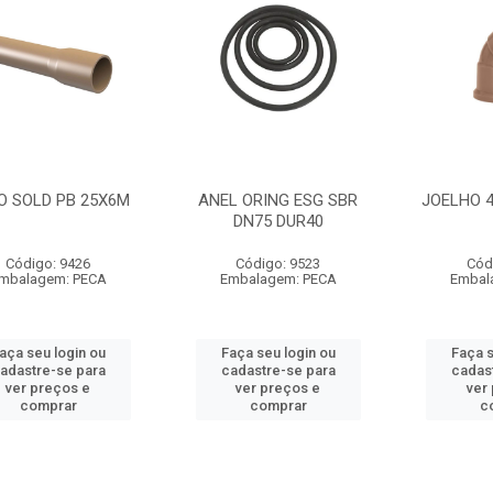
O SOLD PB 25X6M
ANEL ORING ESG SBR
JOELHO 
DN75 DUR40
Código: 9426
Código: 9523
Cód
mbalagem: PECA
Embalagem: PECA
Embal
aça seu login ou
Faça seu login ou
Faça s
adastre-se para
cadastre-se para
cadas
ver preços e
ver preços e
ver
comprar
comprar
c