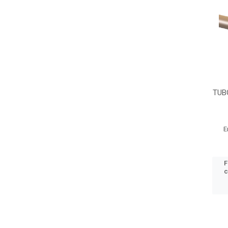
TUB
E
F
c