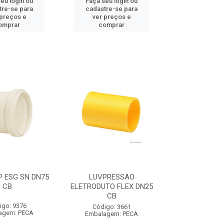
eu login ou
Faça seu login ou
tre-se para
cadastre-se para
 preços e
ver preços e
omprar
comprar
P ESG SN DN75
LUVPRESSAO
CB
ELETRODUTO FLEX DN25
CB
igo: 9376
Código: 3661
agem: PECA
Embalagem: PECA