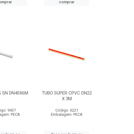
omprar
comprar
G SN DN40X6M
TUBO SUPER CPVC DN22
X 3M
igo: 9437
Código: 6221
agem: PECA
Embalagem: PECA