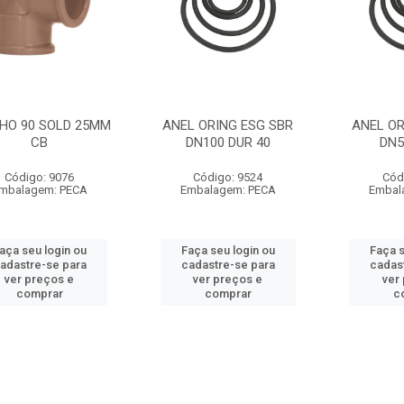
HO 90 SOLD 25MM
ANEL ORING ESG SBR
ANEL OR
CB
DN100 DUR 40
DN5
Código: 9076
Código: 9524
Cód
mbalagem: PECA
Embalagem: PECA
Embal
aça seu login ou
Faça seu login ou
Faça s
adastre-se para
cadastre-se para
cadas
ver preços e
ver preços e
ver
comprar
comprar
c