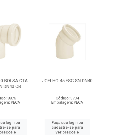
90 BOLSA CTA
JOELHO 45 ESG SN DN40
N DN40 CB
igo: 8876
Código: 3734
agem: PECA
Embalagem: PECA
eu login ou
Faça seu login ou
tre-se para
cadastre-se para
 preços e
ver preços e