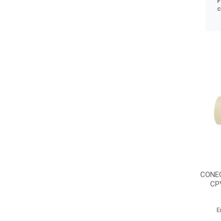
F
c
CONE
CP
E