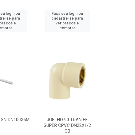
eu login ou
Faça seu login ou
tre-se para
cadastre-se para
 preços e
ver preços e
omprar
comprar
 SN DN100X6M
JOELHO 90 TRAN FF
SUPER CPVC DN22X1/2
CB