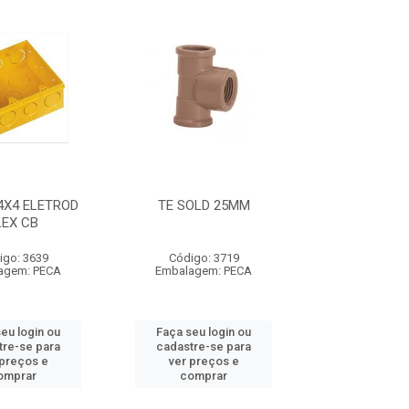
4X4 ELETROD
TE SOLD 25MM
LEX CB
igo: 3639
Código: 3719
agem: PECA
Embalagem: PECA
eu login ou
Faça seu login ou
tre-se para
cadastre-se para
 preços e
ver preços e
omprar
comprar