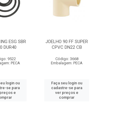
ING ESG SBR
JOELHO 90 FF SUPER
0 DUR40
CPVC DN22 CB
igo: 9522
Código: 3668
agem: PECA
Embalagem: PECA
eu login ou
Faça seu login ou
tre-se para
cadastre-se para
 preços e
ver preços e
omprar
comprar