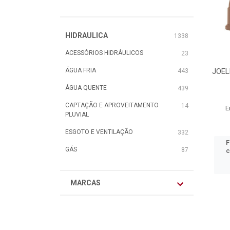
HIDRAULICA
1338
ACESSÓRIOS HIDRÁULICOS
23
ÁGUA FRIA
JOEL
443
ÁGUA QUENTE
439
CAPTAÇÃO E APROVEITAMENTO
14
E
PLUVIAL
ESGOTO E VENTILAÇÃO
332
F
GÁS
87
c
MARCAS