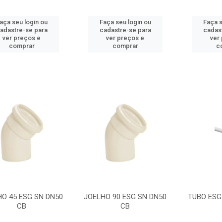
aça seu login ou
Faça seu login ou
Faça s
adastre-se para
cadastre-se para
cadas
ver preços e
ver preços e
ver
comprar
comprar
c
O 45 ESG SN DN50
JOELHO 90 ESG SN DN50
TUBO ESG
CB
CB