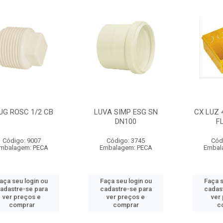
UG ROSC 1/2 CB
LUVA SIMP ESG SN
CX LUZ 
DN100
F
Código: 9007
Código: 3745
Cód
mbalagem: PECA
Embalagem: PECA
Embal
aça seu login ou
Faça seu login ou
Faça s
adastre-se para
cadastre-se para
cadas
ver preços e
ver preços e
ver
comprar
comprar
c