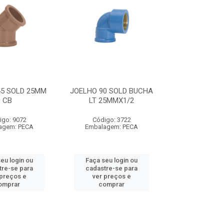
45 SOLD 25MM
JOELHO 90 SOLD BUCHA
CB
LT 25MMX1/2
igo: 9072
Código: 3722
agem: PECA
Embalagem: PECA
eu login ou
Faça seu login ou
tre-se para
cadastre-se para
 preços e
ver preços e
omprar
comprar