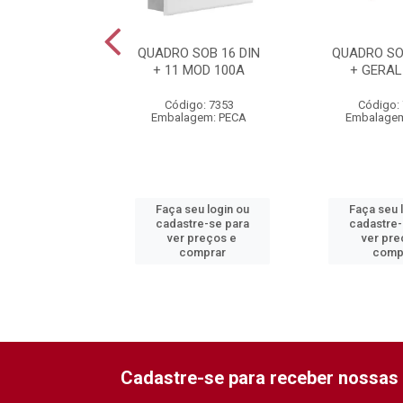
SOB 44 DIN
QUADRO SOB 16 DIN
QUADRO SO
MOD 100A
+ 11 MOD 100A
+ GERAL
o: 7357
Código: 7353
Código:
gem: PECA
Embalagem: PECA
Embalagem
eu login ou
Faça seu login ou
Faça seu 
re-se para
cadastre-se para
cadastre-
preços e
ver preços e
ver pre
mprar
comprar
comp
Cadastre-se para receber nossas 