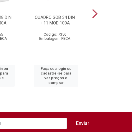
8 DIN
QUADRO SOB 34 DIN
QUADRO SOB 44 
00A
+ 11 MOD 100A
+ 11 MOD 100
55
Código: 7356
Código: 7357
PECA
Embalagem: PECA
Embalagem: PEC
in ou
Faça seu login ou
Faça seu login 
 para
cadastre-se para
cadastre-se pa
s e
ver preços e
ver preços e
r
comprar
comprar