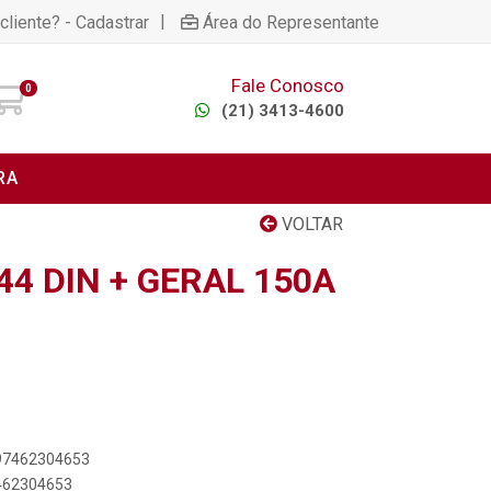
|
cliente? - Cadastrar
Área do Representante
Fale Conosco
0
(21) 3413-4600
RA
VOLTAR
4 DIN + GERAL 150A
897462304653
7462304653