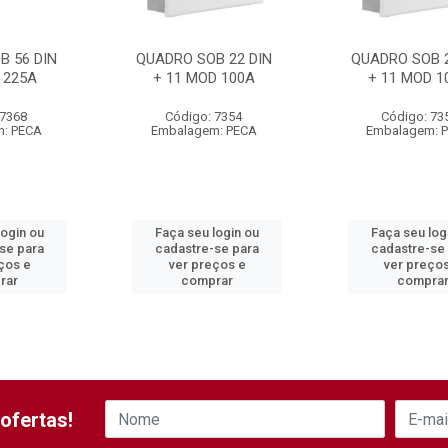
B 56 DIN
QUADRO SOB 22 DIN
QUADRO SOB 2
 225A
+ 11 MOD 100A
+ 11 MOD 1
 7368
Código: 7354
Código: 73
: PECA
Embalagem: PECA
Embalagem: 
login ou
Faça seu login ou
Faça seu log
se para
cadastre-se para
cadastre-se
ços e
ver preços e
ver preço
rar
comprar
compra
ofertas!