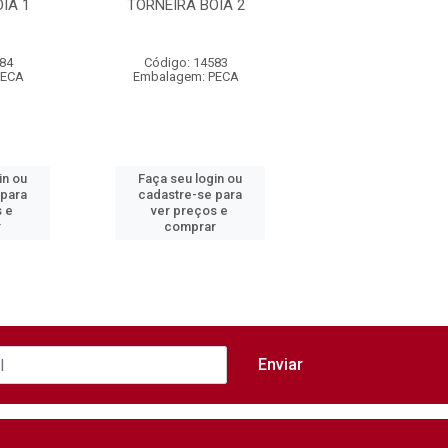
IA 1
TORNEIRA BOIA 2
TORNEIRA BOIA 
AC
584
Código: 14583
Código: 14587
PECA
Embalagem: PECA
Embalagem: PEC
in ou
Faça seu login ou
Faça seu login 
 para
cadastre-se para
cadastre-se pa
s e
ver preços e
ver preços e
r
comprar
comprar