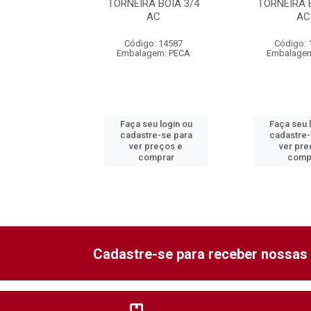
RA BOIA 2
TORNEIRA BOIA 3/4
TORNEIRA 
AC
AC
o: 14583
Código: 14587
Código: 
gem: PECA
Embalagem: PECA
Embalagem
eu login ou
Faça seu login ou
Faça seu 
re-se para
cadastre-se para
cadastre-
preços e
ver preços e
ver pre
mprar
comprar
comp
Cadastre-se para receber nossas 