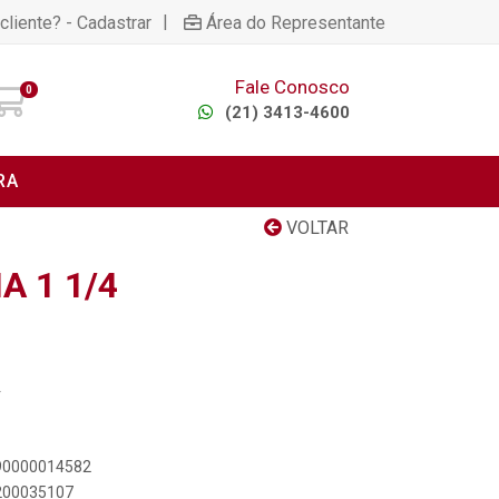
|
cliente? - Cadastrar
Área do Representante
Fale Conosco
0
(21) 3413-4600
RA
VOLTAR
A 1 1/4
4
890000014582
4200035107