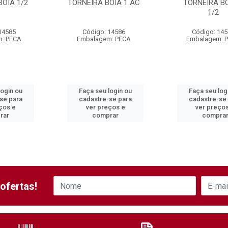
BOIA 1/2
TORNEIRA BOIA 1 AC
TORNEIRA BO
1/2
14585
Código: 14586
Código: 14
: PECA
Embalagem: PECA
Embalagem: 
login ou
Faça seu login ou
Faça seu log
se para
cadastre-se para
cadastre-se
ços e
ver preços e
ver preço
rar
comprar
compra
ofertas!