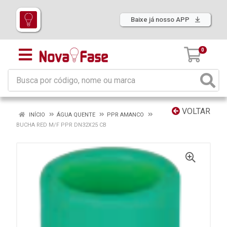
Baixe já nosso APP
0
VOLTAR
INÍCIO
ÁGUA QUENTE
PPR AMANCO
BUCHA RED M/F PPR DN32X25 CB