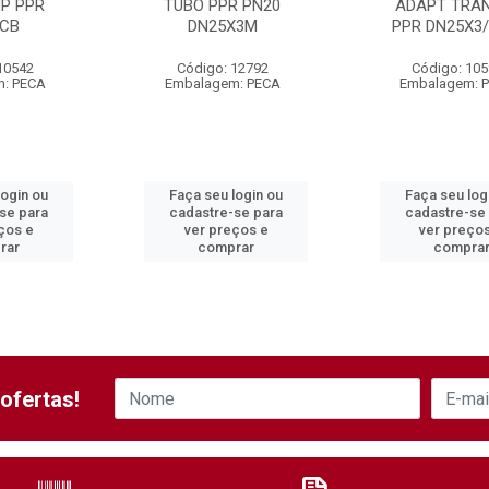
MP PPR
TUBO PPR PN20
ADAPT TRA
 CB
DN25X3M
PPR DN25X3/
10542
Código: 12792
Código: 10
: PECA
Embalagem: PECA
Embalagem: 
login ou
Faça seu login ou
Faça seu log
se para
cadastre-se para
cadastre-se
ços e
ver preços e
ver preço
rar
comprar
compra
ofertas!