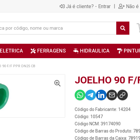
|
Já é cliente? - Entrar
Não é 
ELETRICA
FERRAGENS
HIDRAULICA
PINTU
 90 F/F PPR DN25 CB
JOELHO 90 F/
Código do Fabricante: 14204
Código: 10547
Código NCM: 39174090
Código de Barras do Produto: 7
Código de Barras da Caixa: 789