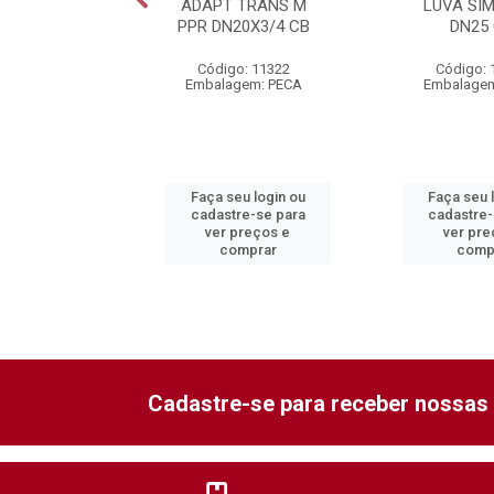
 DN25 CB
ADAPT TRANS M
LUVA SI
PPR DN20X3/4 CB
DN25
o: 10562
Código: 11322
Código: 
gem: PECA
Embalagem: PECA
Embalagem
eu login ou
Faça seu login ou
Faça seu 
re-se para
cadastre-se para
cadastre-
preços e
ver preços e
ver pre
mprar
comprar
comp
Cadastre-se para receber nossas 