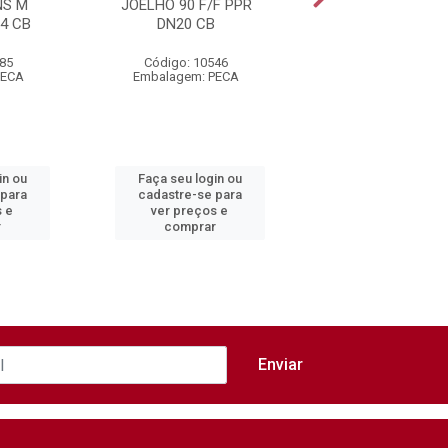
NS M
JOELHO 90 F/F PPR
TE PPR DN25 
4 CB
DN20 CB
585
Código: 10546
Código: 10562
PECA
Embalagem: PECA
Embalagem: PEC
in ou
Faça seu login ou
Faça seu login 
 para
cadastre-se para
cadastre-se pa
s e
ver preços e
ver preços e
r
comprar
comprar