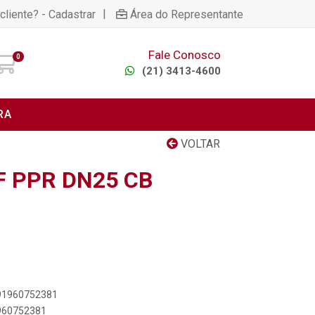
|
cliente? - Cadastrar
Área do Representante
Fale Conosco
0
(21) 3413-4600
RA
VOLTAR
F PPR DN25 CB
891960752381
1960752381