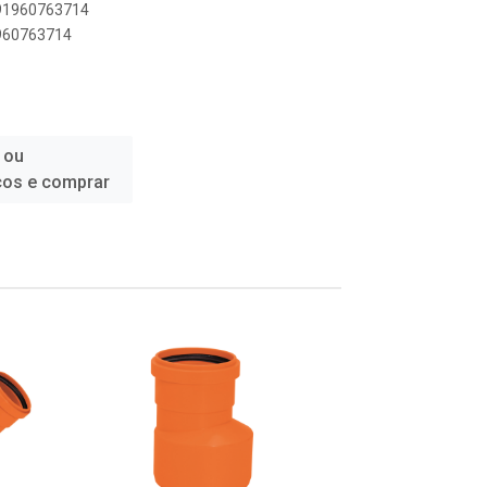
891960763714
1960763714
 ou
ços e comprar