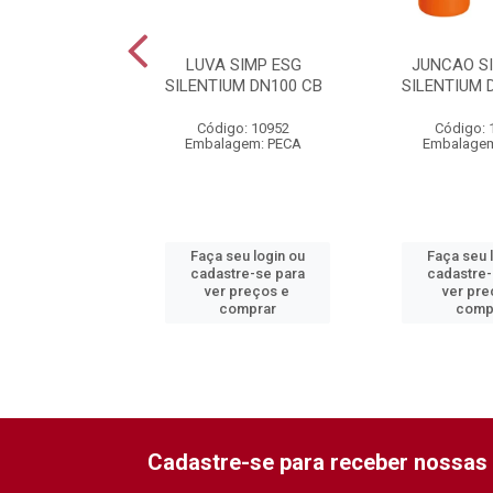
EXC ESG
LUVA SIMP ESG
JUNCAO S
ENTIUM
SILENTIUM DN100 CB
SILENTIUM 
0X75 CB
Código: 10952
Código: 
o: 10941
Embalagem: PECA
Embalagem
gem: PECA
eu login ou
Faça seu login ou
Faça seu 
re-se para
cadastre-se para
cadastre-
preços e
ver preços e
ver pre
mprar
comprar
comp
Cadastre-se para receber nossas 