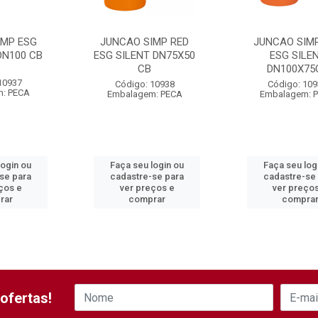
IMP ESG
JUNCAO SIMP RED
JUNCAO SIM
DN100 CB
ESG SILENT DN75X50
ESG SILE
CB
DN100X75
10937
Código: 10938
Código: 10
: PECA
Embalagem: PECA
Embalagem: 
login ou
Faça seu login ou
Faça seu log
se para
cadastre-se para
cadastre-se
ços e
ver preços e
ver preço
rar
comprar
compra
ofertas!