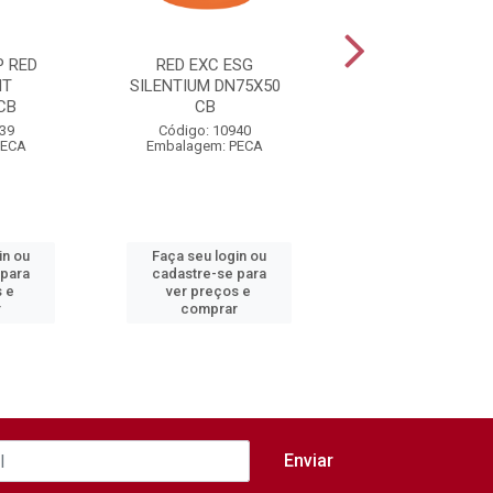
P RED
RED EXC ESG
RED EXC ESG
NT
SILENTIUM DN75X50
SILENTIUM
CB
CB
DN100X75 CB
939
Código: 10940
Código: 10941
PECA
Embalagem: PECA
Embalagem: PEC
in ou
Faça seu login ou
Faça seu login 
 para
cadastre-se para
cadastre-se pa
s e
ver preços e
ver preços e
r
comprar
comprar