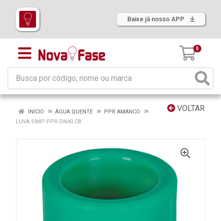
Baixe já nosso APP
0
VOLTAR
INÍCIO
ÁGUA QUENTE
PPR AMANCO
LUVA SIMP PPR DN40 CB