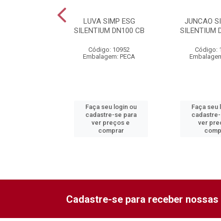
EXC ESG
LUVA SIMP ESG
JUNCAO S
ENTIUM
SILENTIUM DN100 CB
SILENTIUM 
0X75 CB
Código: 10952
Código: 
o: 10941
Embalagem: PECA
Embalagem
gem: PECA
eu login ou
Faça seu login ou
Faça seu 
re-se para
cadastre-se para
cadastre-
preços e
ver preços e
ver pre
mprar
comprar
comp
Cadastre-se para receber nossas 