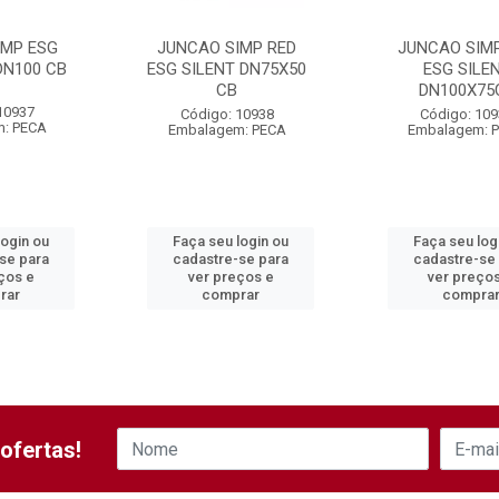
IMP ESG
JUNCAO SIMP RED
JUNCAO SIM
DN100 CB
ESG SILENT DN75X50
ESG SILE
CB
DN100X75
10937
Código: 10938
Código: 10
: PECA
Embalagem: PECA
Embalagem: 
login ou
Faça seu login ou
Faça seu log
se para
cadastre-se para
cadastre-se
ços e
ver preços e
ver preço
rar
comprar
compra
ofertas!