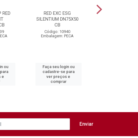
P RED
RED EXC ESG
RED EXC ESG
NT
SILENTIUM DN75X50
SILENTIUM
CB
CB
DN100X75 CB
939
Código: 10940
Código: 10941
PECA
Embalagem: PECA
Embalagem: PEC
in ou
Faça seu login ou
Faça seu login 
 para
cadastre-se para
cadastre-se pa
s e
ver preços e
ver preços e
r
comprar
comprar