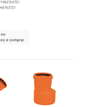
891960763721
1960763721
 ou
ços e comprar