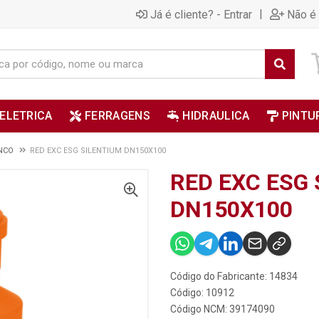
|
Já é cliente? - Entrar
Não é 
ELETRICA
FERRAGENS
HIDRAULICA
PINTU
NCO
RED EXC ESG SILENTIUM DN150X100
RED EXC ESG
DN150X100
Código do Fabricante: 14834
Código: 10912
Código NCM: 39174090