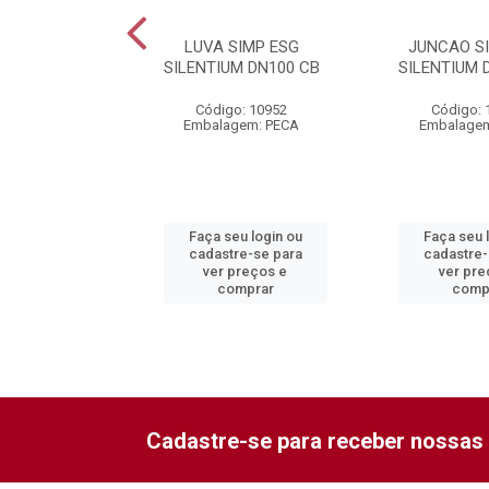
EXC ESG
LUVA SIMP ESG
JUNCAO S
ENTIUM
SILENTIUM DN100 CB
SILENTIUM 
0X75 CB
Código: 10952
Código: 
o: 10941
Embalagem: PECA
Embalagem
gem: PECA
eu login ou
Faça seu login ou
Faça seu 
re-se para
cadastre-se para
cadastre-
preços e
ver preços e
ver pre
mprar
comprar
comp
Cadastre-se para receber nossas 