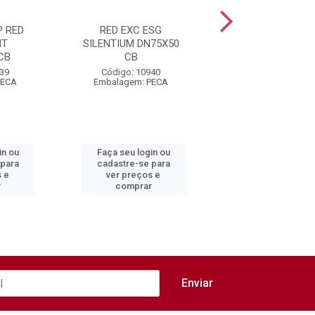
P RED
RED EXC ESG
RED EXC ESG
NT
SILENTIUM DN75X50
SILENTIUM
CB
CB
DN100X75 CB
939
Código: 10940
Código: 10941
PECA
Embalagem: PECA
Embalagem: PEC
in ou
Faça seu login ou
Faça seu login 
 para
cadastre-se para
cadastre-se pa
s e
ver preços e
ver preços e
r
comprar
comprar