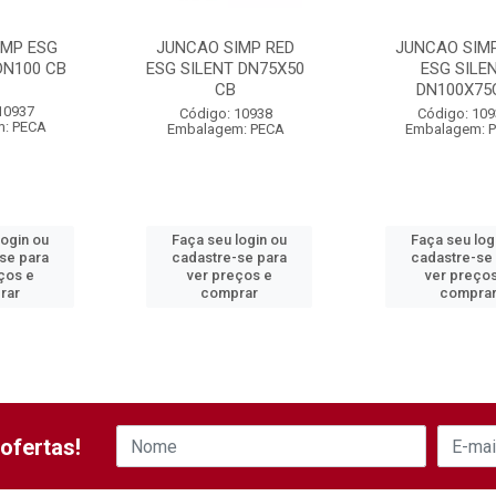
IMP ESG
JUNCAO SIMP RED
JUNCAO SIM
DN100 CB
ESG SILENT DN75X50
ESG SILE
CB
DN100X75
10937
Código: 10938
Código: 10
: PECA
Embalagem: PECA
Embalagem: 
login ou
Faça seu login ou
Faça seu log
se para
cadastre-se para
cadastre-se
ços e
ver preços e
ver preço
rar
comprar
compra
ofertas!