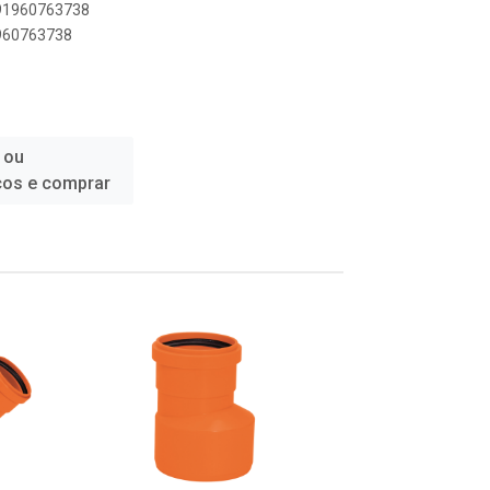
891960763738
1960763738
 ou
ços e comprar